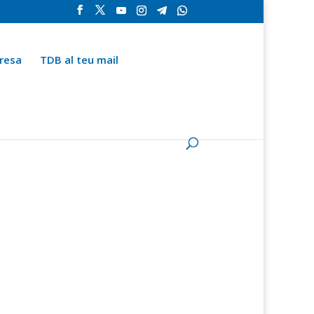
resa
TDB al teu mail
la
Contingut especial
Espai del subscriptor