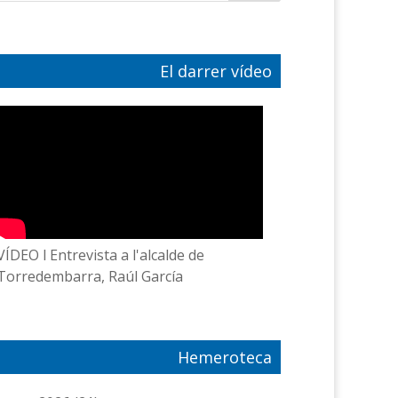
El darrer vídeo
VÍDEO l Entrevista a l'alcalde de
Torredembarra, Raúl García
Hemeroteca