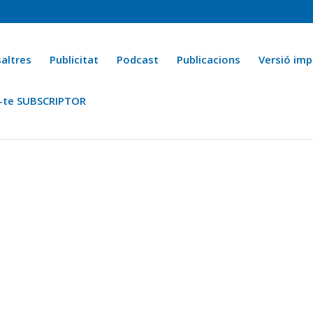
altres
Publicitat
Podcast
Publicacions
Versió imp
-te SUBSCRIPTOR
ca
Ara fa 25 anys
Esports
La cuina de l’Avi Macià
La Novel·