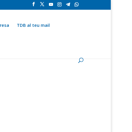
resa
TDB al teu mail
la
Contingut especial
Espai del subscriptor