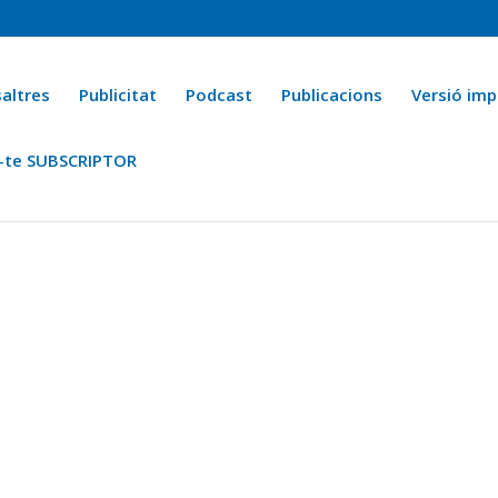
altres
Publicitat
Podcast
Publicacions
Versió imp
-te SUBSCRIPTOR
ca
Ara fa 25 anys
Esports
La cuina de l’Avi Macià
La Novel·