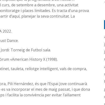
 curs, de setembre a desembre, una activitat
nitoratge i places limitades. Es tracta d’una prova
artir d’aquí, planejar la seva continuïtat. La
A 2022.
Just Dance.
Jordi: Torneig de Futbol sala.
efòrum «American History X (1998).
inet, tauleta, rellotge intel·ligent, vals de compra,
ora, Pili Hernández, és que l’Espai Jove continuarà
es va incorporar el mes de maig passat, i que dona
s i facilita la convivència per evitar l’aïllament