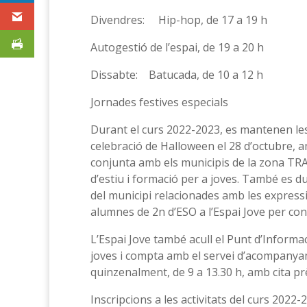
Divendres: Hip-hop, de 17 a 19 h
Autogestió de l’espai, de 19 a 20 h
Dissabte: Batucada, de 10 a 12 h
Jornades festives especials
Durant el curs 2022-2023, es mantenen les 
celebració de Halloween el 28 d’octubre, 
conjunta amb els municipis de la zona TRA
d’estiu i formació per a joves. També es d
del municipi relacionades amb les expressi
alumnes de 2n d’ESO a l’Espai Jove per conè
L’Espai Jove també acull el Punt d’Informac
joves i compta amb el servei d’acompanyam
quinzenalment, de 9 a 13.30 h, amb cita pr
Inscripcions a les activitats del curs 2022-