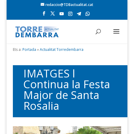
redaccio@TDBactualitat.cat
Ets a:
Portada
»
Actualitat Torredembarra
IMATGES l
Continua la Festa
Major de Santa
Rosalia