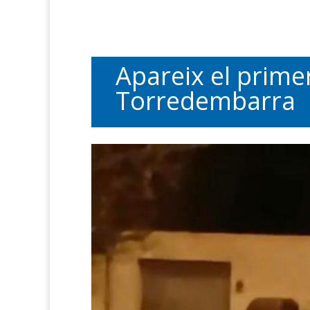
Apareix el prime
Torredembarra