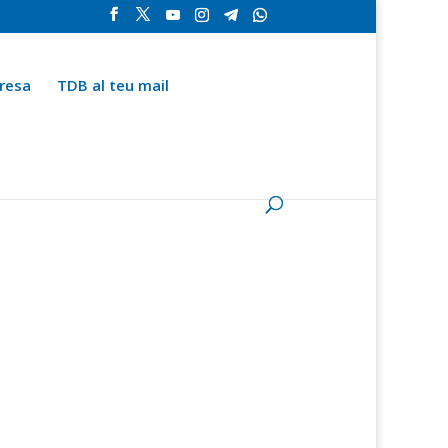
resa
TDB al teu mail
la
Contingut especial
Espai del subscriptor