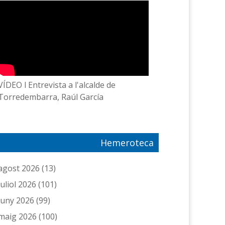
VÍDEO l Entrevista a l'alcalde de
Torredembarra, Raúl García
Hemeroteca
agost 2026
(13)
juliol 2026
(101)
juny 2026
(99)
maig 2026
(100)