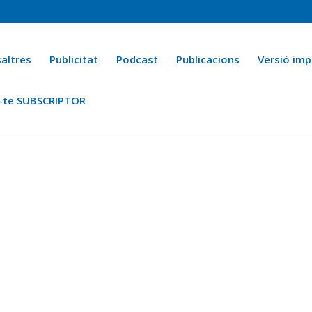
altres
Publicitat
Podcast
Publicacions
Versió imp
-te SUBSCRIPTOR
ca
Ara fa 25 anys
Esports
La cuina de l’Avi Macià
La Novel·