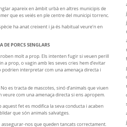
nglar apareix en àmbit urbà en altres municipis de
rimer que es veiés en ple centre del municipi torrenc.
spècie ha anat creixent i ja és habitual veure’n en
A DE PORCS SENGLARS
roben molt a prop. Els intenten fugir si veuen perill
uin a prop, o vagin amb les seves cries hem d’evitar
o podrien interpretar com una amenaça directa i
 No es tracta de mascotes, sinó d’animals que viuen
den veure com una amenaça directa si ens apropem.
 aquest fet es modifica la seva conducta i acaben
blidar que són animals salvatges.
s i assegurar-nos que queden tancats correctament.