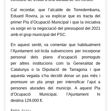
Cal recordar, que l
’
alcalde de Torredembarra,
Eduard Rovira,
ja v
a explica
r
que es tracta del
primer Pla d’Ocupació Municipal i que la iniciativa
va sorgir en la negociació del pressupost del 2021
amb el grup municipal del PSC.
En aquest sentit,
v
a comenta
r
que habitualment
l’Ajuntament sol·licita subvencions per incorporar
personal dels plans d’ocupació promoguts
per
altres institucions com
la Generalitat de
Catalunya
o la Diputació de Tarragona
i que
aquesta vegada s’ha decidit donar un pas més i
promoure un pla propi per intensificar l’ajut a
persones aturades del municipi.
A aquest Pla
d’Ocupació Municipal, l’Ajuntament hi
destina ‪129.000‬ €.
Foto
: Arxiu.