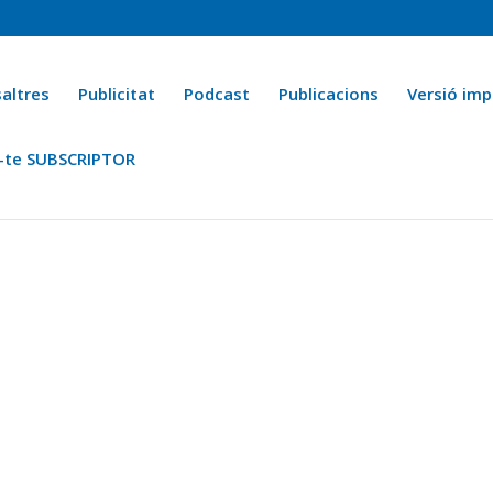
altres
Publicitat
Podcast
Publicacions
Versió imp
-te SUBSCRIPTOR
ca
Ara fa 25 anys
Esports
La cuina de l’Avi Macià
La Novel·