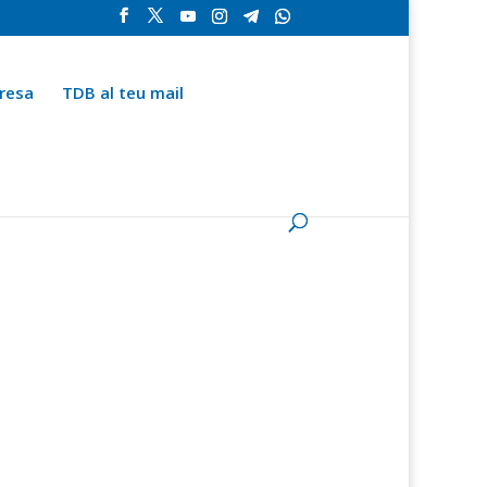
resa
TDB al teu mail
la
Contingut especial
Espai del subscriptor