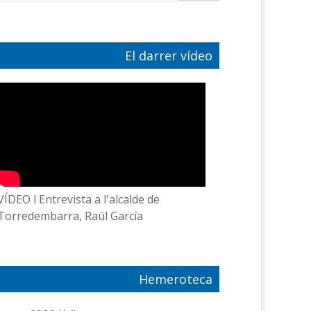
El darrer vídeo
VÍDEO l Entrevista a l'alcalde de
Torredembarra, Raúl García
Hemeroteca