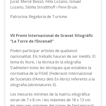
Jurat: Mercè Bessó, Fèlix Lozano, Ismael
Lozano, Sibil·la Strodthoff i Pere Bruix.
Patrocina: Regidoria de Turisme.
VII Premi Internacional de Gravat Xilogràfic
“La Torre de l’Encenall”
Poden participar artistes de qualsevol
nacionalitat. Els treballs hauran de ser inèdits. El
tema és lliure, i la tècnica és la xilografia.
S’admeten totes les tècniques que estableix la
normativa de la FISAE (Federació Internacional
de Societats d’Amics dels Ex-libris) referents a la
xilografia (abreviatures X).
Les mesures mínimes de la matriu xilogràfica
seran de 7 x 8 cm. i les màximes de 18 x 13 cm;
les mesures màximes del paper de l’estampació