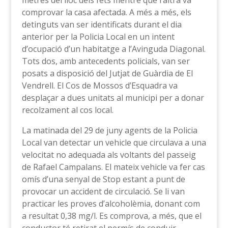
metres del lloc dels fets mentre que l’altra va
comprovar la casa afectada. A més a més, els
detinguts van ser identificats durant el dia
anterior per la Policia Local en un intent
d’ocupació d’un habitatge a l’Avinguda Diagonal.
Tots dos, amb antecedents policials, van ser
posats a disposició del Jutjat de Guàrdia de El
Vendrell. El Cos de Mossos d’Esquadra va
desplaçar a dues unitats al municipi per a donar
recolzament al cos local.
La matinada del 29 de juny agents de la Policia
Local van detectar un vehicle que circulava a una
velocitat no adequada als voltants del passeig
de Rafael Campalans. El mateix vehicle va fer cas
omís d’una senyal de Stop estant a punt de
provocar un accident de circulació. Se li van
practicar les proves d’alcoholèmia, donant com
a resultat 0,38 mg/l. Es comprova, a més, que el