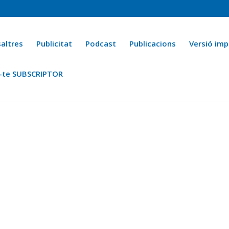
altres
Publicitat
Podcast
Publicacions
Versió imp
-te SUBSCRIPTOR
ca
Ara fa 25 anys
Esports
La cuina de l’Avi Macià
La Novel·