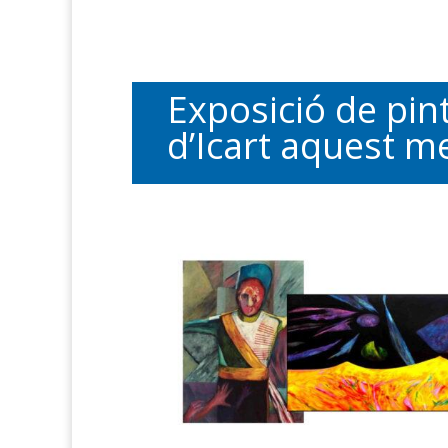
Exposició de pint
d’Icart aquest m