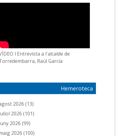
VÍDEO l Entrevista a l'alcalde de
Torredembarra, Raúl García
Hemeroteca
agost 2026
(13)
juliol 2026
(101)
juny 2026
(99)
maig 2026
(100)