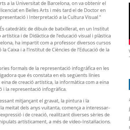
ts a la Universitat de Barcelona, ​​on va obtenir el
llicenciat en Belles Arts i més tard el de Doctor en
resentació i Interpretació a la Cultura Visual ”
És catedràtic de dibuix de batxillerat, en un Institut
rtística i de Didàctica de l’educació visual i plàstica
celona, ha impartit com a professor diversos cursos
la Caixa i a l’Institut de Ciències de l’Educació de la
ories formals de la representació infogràfica en les
tigadora que és constata en els següents línies
 eina de creació artística, la informàtica com a eina
ió i la representació infogràfica.
sant mitjançant el gravat, la pintura i la
de la meitat dels anys vuitanta, comença a interessar-
expressió i de creació, realitzant diverses sèries de
ipulats artísticament, a més de vídeo-Instal·lacions.