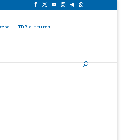
resa
TDB al teu mail
la
Contingut especial
Espai del subscriptor