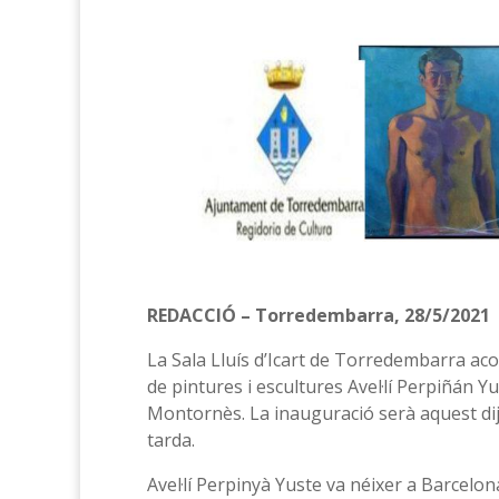
REDACCIÓ – Torredembarra, 28/5/2021
La Sala Lluís d’Icart de Torredembarra acol
de pintures i escultures Avel·lí Perpiñán Y
Montornès. La inauguració serà aquest dijo
tarda.
Avel·lí Perpinyà Yuste va néixer a Barcelona