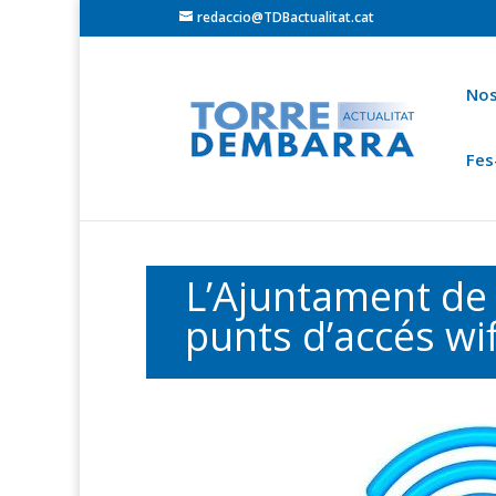
redaccio@TDBactualitat.cat
Nos
Fes
Torredembarra
Baix Gaià
Opinió
Cròni
Ets a:
Portada
»
Actualitat Torredembarra
L’Ajuntament de T
punts d’accés wif