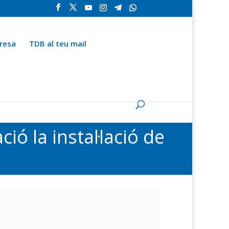
resa
TDB al teu mail
la
Contingut especial
Espai del subscriptor
ó la instal·lació de