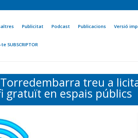
altres
Publicitat
Podcast
Publicacions
Versió imp
-te SUBSCRIPTOR
ca
Ara fa 25 anys
Esports
La cuina de l’Avi Macià
La Novel·
orredembarra treu a licitaci
i gratuït en espais públics