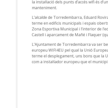
la instal·lació dels punts d’accés wifi és d
manteniment.
L’alcalde de Torredembarra, Eduard Rovira
terme en edificis municipals i espais ober
Zona Esportiva Municipal i l’interior de l’ed
Castell i aparcament de Mañé i Flaquer (qu
L’Ajuntament de Torredembarra va ser bene
europeu WIFI4EU pel qual la Unió Europea
terme el desplegament, uns bons que la Un
com a instal·lador europeu que el municipi