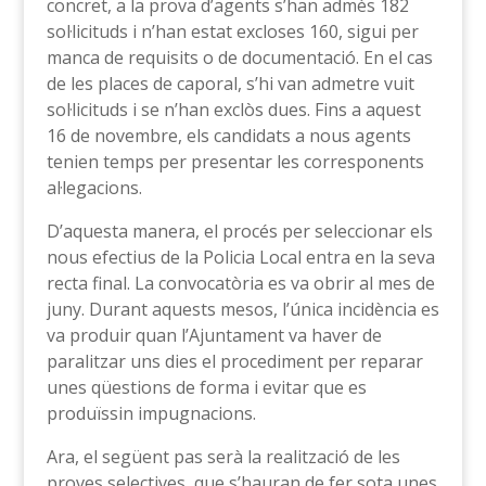
concret, a la prova d’agents s’han admès 182
sol·licituds i n’han estat excloses 160, sigui per
manca de requisits o de documentació. En el cas
de les places de caporal, s’hi van admetre vuit
sol·licituds i se n’han exclòs dues. Fins a aquest
16 de novembre, els candidats a nous agents
tenien temps per presentar les corresponents
al·legacions.
D’aquesta manera, el procés per seleccionar els
nous efectius de la Policia Local entra en la seva
recta final. La convocatòria es va obrir al mes de
juny. Durant aquests mesos, l’única incidència es
va produir quan l’Ajuntament va haver de
paralitzar uns dies el procediment per reparar
unes qüestions de forma i evitar que es
produïssin impugnacions.
Ara, el següent pas serà la realització de les
proves selectives, que s’hauran de fer sota unes