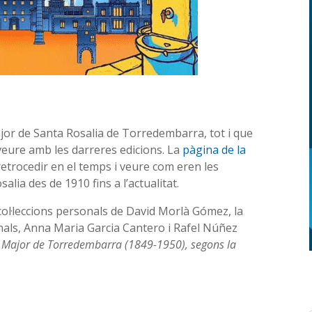
ajor de Santa Rosalia de Torredembarra, tot i que
veure amb les darreres edicions. La
pàgina de la
trocedir en el temps i veure com eren les
ia des de 1910 fins a l’actualitat.
 col·leccions personals de David Morlà Gómez, la
nals, Anna Maria Garcia Cantero i Rafel Núñez
a Major de Torredembarra (1849-1950), segons la