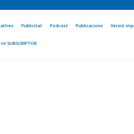
altres
Publicitat
Podcast
Publicacions
Versió imp
-te SUBSCRIPTOR
ca
Ara fa 25 anys
Esports
La cuina de l’Avi Macià
La Novel·