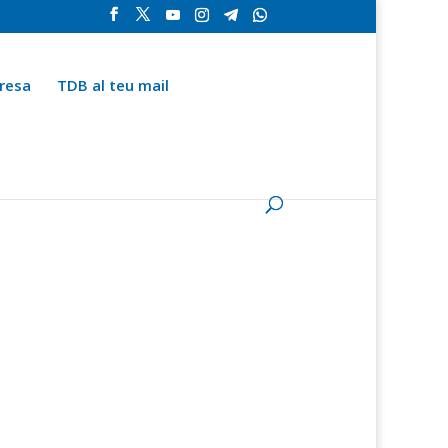
resa
TDB al teu mail
la
Contingut especial
Espai del subscriptor