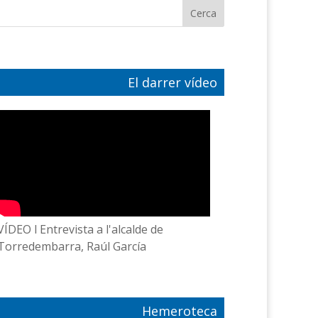
El darrer vídeo
VÍDEO l Entrevista a l'alcalde de
Torredembarra, Raúl García
Hemeroteca