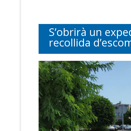
S’obrirà un expe
recollida d’esc