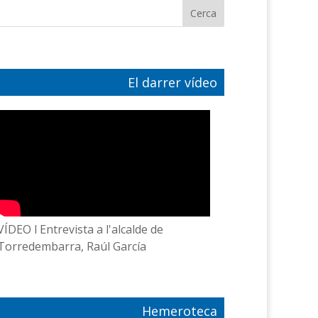
El darrer vídeo
VÍDEO l Entrevista a l'alcalde de
Torredembarra, Raúl García
Hemeroteca