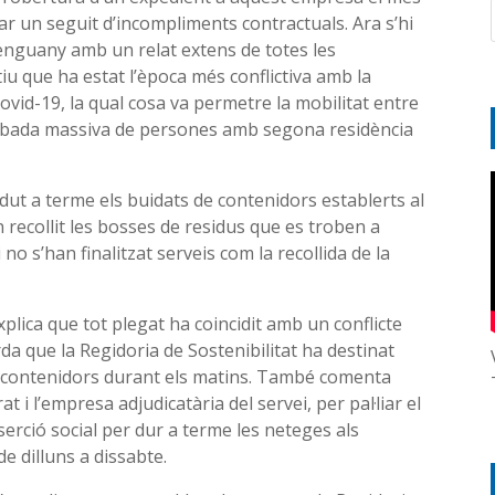
r un seguit d’incompliments contractuals. Ara s’hi
’enguany amb un relat extens de totes les
stiu que ha estat l’època més conflictiva amb la
Covid-19, la qual cosa va permetre la mobilitat entre
rribada massiva de persones amb segona residència
dut a terme els buidats de contenidors establerts al
n recollit les bosses de residus que es troben a
 no s’han finalitzat serveis com la recollida de la
xplica que tot plegat ha coincidit amb un conflicte
da que la Regidoria de Sostenibilitat ha destinat
ls contenidors durant els matins. També comenta
at i l’empresa adjudicatària del servei, per pal·liar el
erció social per dur a terme les neteges als
de dilluns a dissabte.