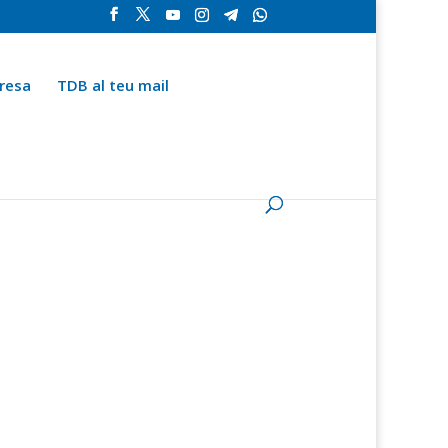
resa
TDB al teu mail
la
Contingut especial
Espai del subscriptor