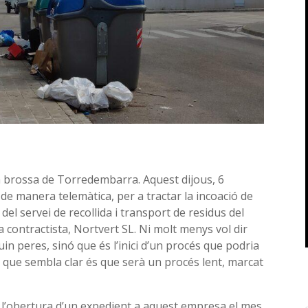
 la brossa de Torredembarra. Aquest dijous, 6
 de manera telemàtica, per a tractar la incoació de
 del servei de recollida i transport de residus del
la contractista, Nortvert SL. Ni molt menys vol dir
uin peres, sinó que és l’inici d’un procés que podria
El que sembla clar és que serà un procés lent, marcat
 l’obertura d’un expedient a aquest empresa el mes