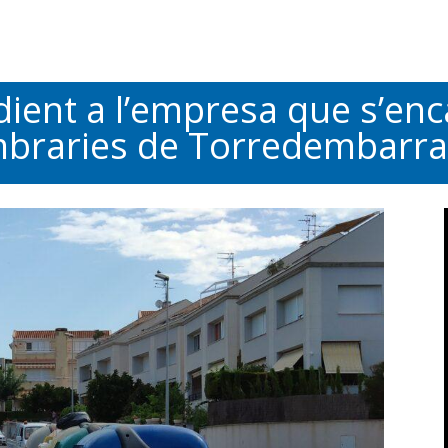
dient a l’empresa que s’enc
ombraries de Torredembarra