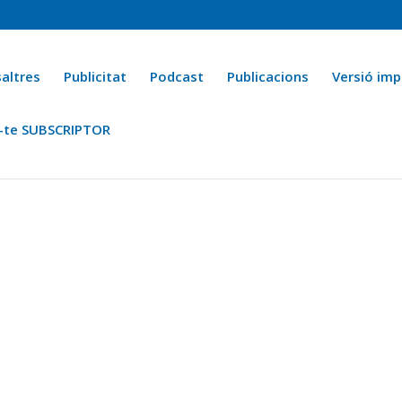
altres
Publicitat
Podcast
Publicacions
Versió imp
-te SUBSCRIPTOR
ca
Ara fa 25 anys
Esports
La cuina de l’Avi Macià
La Novel·