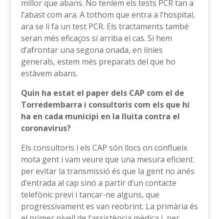
millor que abans. No teníem els tests PCR tan a
l’abast com ara. A tothom que entra a l’hospital,
ara se li fa un test PCR. Els tractaments també
seran més eficaços si arriba el cas. Si hem
d’afrontar una segona onada, en línies
generals, estem més preparats del que ho
estàvem abans.
Quin ha estat el paper dels CAP com el de
Torredembarra i consultoris com els que hi
ha en cada municipi en la lluita contra el
coronavirus?
Els consultoris i els CAP són llocs on conflueix
mota gent i vam veure que una mesura eficient
per evitar la transmissió és que la gent no anés
d’entrada al cap sinó a partir d’un contacte
telefònic previ i tancar-ne alguns, que
progressivament es van reobrint. La primària és
el primer nivell de l’assistència mèdica i, per