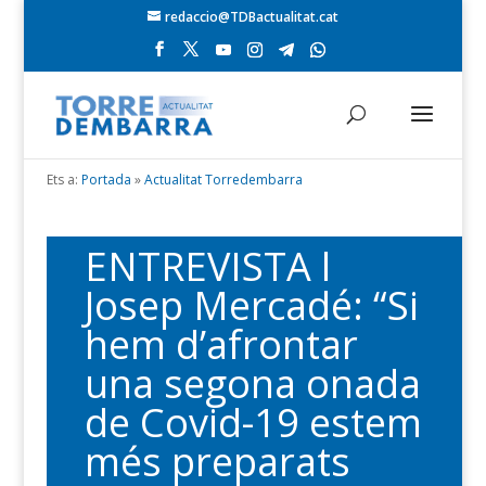
redaccio@TDBactualitat.cat
Ets a:
Portada
»
Actualitat Torredembarra
ENTREVISTA l
Josep Mercadé: “Si
hem d’afrontar
una segona onada
de Covid-19 estem
més preparats