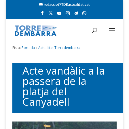
redaccio@TDBactualitat.cat
Ets a:
Portada
»
Actualitat Torredembarra
Acte vandàlic a la
passera de la
platja del
Canyadell