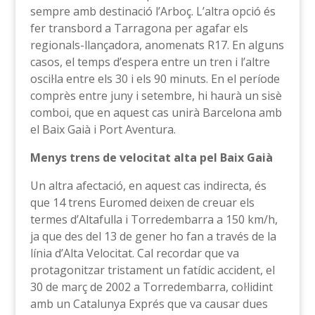
sempre amb destinació l’Arboç. L’altra opció és
fer transbord a Tarragona per agafar els
regionals-llançadora, anomenats R17. En alguns
casos, el temps d’espera entre un tren i l’altre
oscil·la entre els 30 i els 90 minuts. En el període
comprès entre juny i setembre, hi haurà un sisè
comboi, que en aquest cas unirà Barcelona amb
el Baix Gaià i Port Aventura.
Menys trens de velocitat alta pel Baix Gaià
Un altra afectació, en aquest cas indirecta, és
que 14 trens Euromed deixen de creuar els
termes d’Altafulla i Torredembarra a 150 km/h,
ja que des del 13 de gener ho fan a través de la
línia d’Alta Velocitat. Cal recordar que va
protagonitzar tristament un fatídic accident, el
30 de març de 2002 a Torredembarra, col·lidint
amb un Catalunya Exprés que va causar dues