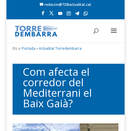
redaccio@TDBactualitat.cat
Ets a:
Portada
»
Actualitat Torredembarra
Com afecta el
corredor del
Mediterrani el
Baix Gaià?