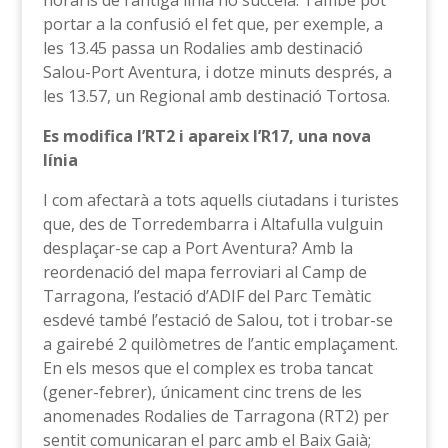
horaris de l’antiga línia no succeïa. També pot
portar a la confusió el fet que, per exemple, a
les 13.45 passa un Rodalies amb destinació
Salou-Port Aventura, i dotze minuts després, a
les 13.57, un Regional amb destinació Tortosa.
Es modifica l’RT2 i apareix l’R17, una nova
línia
I com afectarà a tots aquells ciutadans i turistes
que, des de Torredembarra i Altafulla vulguin
desplaçar-se cap a Port Aventura? Amb la
reordenació del mapa ferroviari al Camp de
Tarragona, l’estació d’ADIF del Parc Temàtic
esdevé també l’estació de Salou, tot i trobar-se
a gairebé 2 quilòmetres de l’antic emplaçament.
En els mesos que el complex es troba tancat
(gener-febrer), únicament cinc trens de les
anomenades Rodalies de Tarragona (RT2) per
sentit comunicaran el parc amb el Baix Gaià;