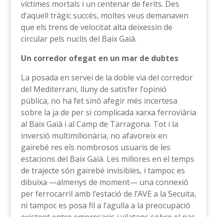
víctimes mortals i un centenar de ferits. Des
d’aquell tràgic succés, moltes veus demanaven
que els trens de velocitat alta deixessin de
circular pels nuclis del Baix Gaià.
Un corredor ofegat en un mar de dubtes
La posada en servei de la doble via del corredor
del Mediterrani, lluny de satisfer l’opinió
pública, no ha fet sinó afegir més incertesa
sobre la ja de per si complicada xarxa ferroviària
al Baix Gaià i al Camp de Tarragona. Tot i la
inversió multimilionària, no afavoreix en
gairebé res els nombrosos usuaris de les
estacions del Baix Gaià. Les millores en el temps
de trajecte són gairebé invisibles, i tampoc es
dibuixa —almenys de moment— una connexió
per ferrocarril amb l’estació de l’AVE a la Secuita,
ni tampoc es posa fil a l’agulla a la preocupació