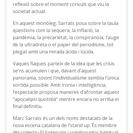
reflexió sobre el moment convuls que viu la
societat actual.
En aquest monòleg, Sarrats posa sobre la taula
qüestions com la sequera, la inflació, la
pandèmia, la precarietat, la conspiranoia, l’auge
de la ultradreta o el paper del periodisme, tot
plegat amb una mirada àcida i lúcida.
Vaques flaques parteix de la idea que les crisis
se’ns acumulen i que, davant d’aquest
panorama, sovint l’individualisme sembla l’única
sortida possible. Amb ironia i intel·ligència,
l’espectacle proposa maneres d’afrontar aquest
“apocalipsi quotidià” mentre encara no arriba el
final definitiu.
Marc Sarrats és un dels noms destacats de la
nova escena catalana de l’stand up. És membre
del col·lectiu El Soterrani i col·laborador habitual