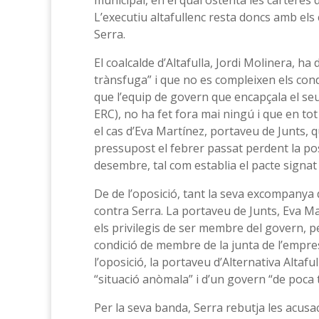
municipal, en el qual ostenta les carteres 
L’executiu altafullenc resta doncs amb els 
Serra.
El coalcalde d’Altafulla, Jordi Molinera, ha
trànsfuga” i que no es compleixen els condi
que l’equip de govern que encapçala el seu
ERC), no ha fet fora mai ningú i que en to
el cas d’Eva Martínez, portaveu de Junts, q
pressupost el febrer passat perdent la poss
desembre, tal com establia el pacte signat
De de l’oposició, tant la seva excompanya 
contra Serra. La portaveu de Junts, Eva M
els privilegis de ser membre del govern, pe
condició de membre de la junta de l’empres
l’oposició, la portaveu d’Alternativa Altafu
“situació anòmala” i d’un govern “de poca tal
Per la seva banda, Serra rebutja les acus