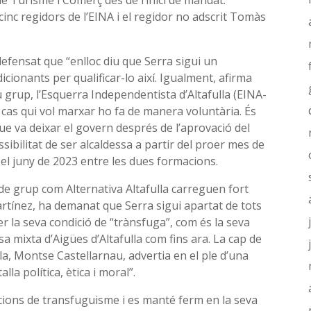
de Turisme i Comerç des de l’inici de mandat.
cinc regidors de l’EINA i el regidor no adscrit Tomàs
 defensat que “enlloc diu que Serra sigui un
cionants per qualificar-lo així. Igualment, afirma
 grup, l’Esquerra Independentista d’Altafulla (EINA-
t cas qui vol marxar ho fa de manera voluntària. És
ue va deixar el govern després de l’aprovació del
ibilitat de ser alcaldessa a partir del proer mes de
 el juny de 2023 entre les dues formacions.
de grup com Alternativa Altafulla carreguen fort
artínez, ha demanat que Serra sigui apartat de tots
r la seva condició de “trànsfuga”, com és la seva
a mixta d’Aigües d’Altafulla com fins ara. La cap de
lla, Montse Castellarnau, advertia en el ple d’una
la política, ètica i moral”.
acions de transfuguisme i es manté ferm en la seva