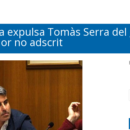
lla expulsa Tomàs Serra del
dor no adscrit