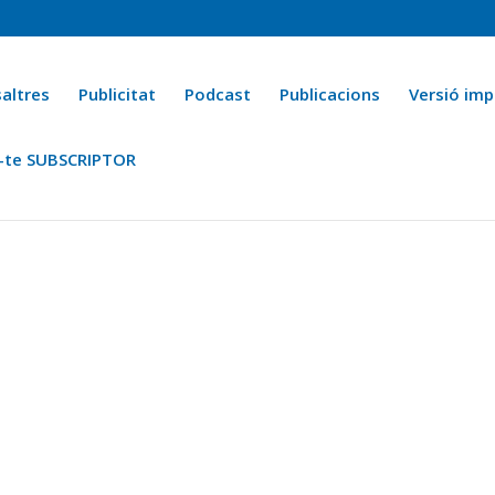
altres
Publicitat
Podcast
Publicacions
Versió imp
-te SUBSCRIPTOR
ca
Ara fa 25 anys
Esports
La cuina de l’Avi Macià
La Novel·