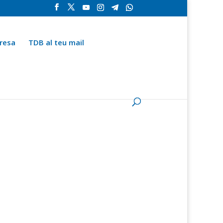
resa
TDB al teu mail
la
Contingut especial
Espai del subscriptor