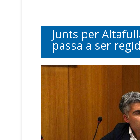
Junts per Altafu
passa a ser regi