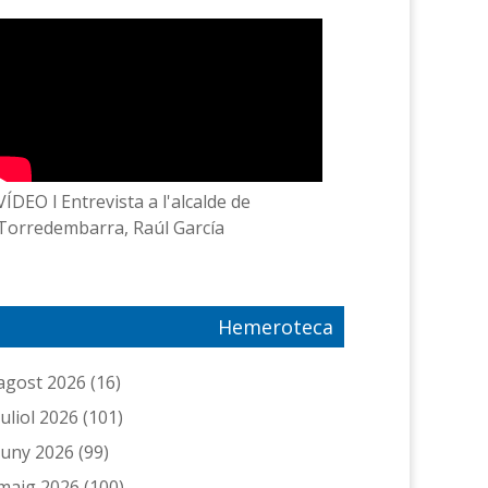
VÍDEO l Entrevista a l'alcalde de
Torredembarra, Raúl García
Hemeroteca
agost 2026
(16)
juliol 2026
(101)
juny 2026
(99)
maig 2026
(100)