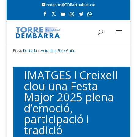
redaccio@TDBactualitat.cat
Ets a:
Portada
»
Actualitat Baix Gaià
IMATGES l Creixell
clou una Festa
Major 2025 plena
d’emoció,
participació i
tradició