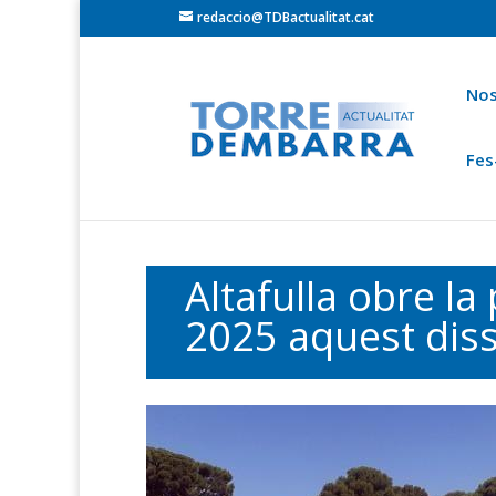
redaccio@TDBactualitat.cat
Nos
Fes
Torredembarra
Baix Gaià
Opinió
Cròni
Ets a:
Portada
»
Actualitat Baix Gaià
Altafulla obre la
2025 aquest diss