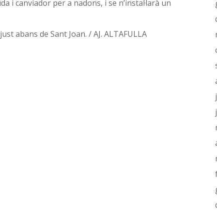
 i canviador per a nadons, i se n’instal·larà un
 just abans de Sant Joan. / AJ. ALTAFULLA