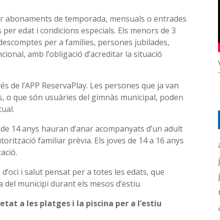
ir abonaments de temporada, mensuals o entrades
s per edat i condicions especials. Els menors de 3
descomptes per a famílies, persones jubilades,
ional, amb l’obligació d’acreditar la situació
és de l’APP ReservaPlay. Les persones que ja van
s, o que són usuàries del gimnàs municipal, poden
ual.
s de 14 anys hauran d’anar acompanyats d’un adult
rització familiar prèvia. Els joves de 14 a 16 anys
ació.
 d’oci i salut pensat per a totes les edats, que
a del municipi durant els mesos d’estiu.
tat a les platges i la piscina per a l’estiu