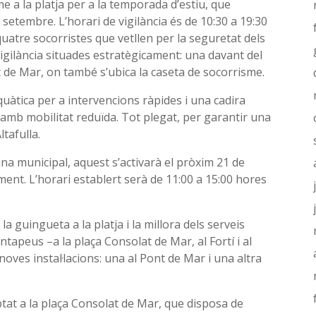
sme a la platja per a la temporada d’estiu, que
 setembre. L’horari de vigilància és de 10:30 a 19:30
atre socorristes que vetllen per la seguretat dels
vigilància situades estratègicament: una davant del
t de Mar, on també s’ubica la caseta de socorrisme.
uàtica per a intervencions ràpides i una cadira
s amb mobilitat reduïda. Tot plegat, per garantir una
ltafulla.
cina municipal, aquest s’activarà el pròxim 21 de
ment. L’horari establert serà de 11:00 a 15:00 hores
a guingueta a la platja i la millora dels serveis
entapeus –a la plaça Consolat de Mar, al Fortí i al
oves instal·lacions: una al Pont de Mar i una altra
at a la plaça Consolat de Mar, que disposa de