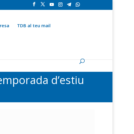
resa
TDB al teu mail
la
Contingut especial
Espai del subscriptor
 temporada d’estiu