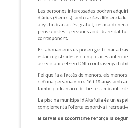
Les persones interessades podran adquir
diàries (5 euros), amb tarifes diferenciade
anys tindran accés gratuït, i es mantenen 
pensionistes i persones amb diversitat func
corresponent.
Els abonaments es poden gestionar a trav
estar registrades en temporades anterior
accedir amb el seu DNI i contrasenya habit
Pel que fa a l’accés de menors, els menor
o d’una persona entre 16 i 18 anys amb auto
també podran accedir-hi sols amb autoritz
La piscina municipal d’Altafulla és un espai
complementa l’oferta esportiva i recreativ
El servei de socorrisme reforça la segure