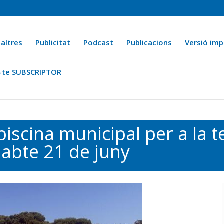
altres
Publicitat
Podcast
Publicacions
Versió imp
-te SUBSCRIPTOR
ca
Ara fa 25 anys
Esports
La cuina de l’Avi Macià
La Novel·
 piscina municipal per a la
abte 21 de juny