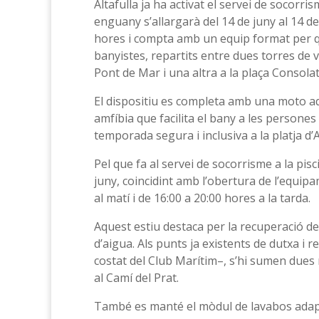
Altafulla ja ha activat el servei de socorri
enguany s’allargarà del 14 de juny al 14 de
hores i compta amb un equip format per qu
banyistes, repartits entre dues torres de 
Pont de Mar i una altra a la plaça Consola
El dispositiu es completa amb una moto aq
amfíbia que facilita el bany a les persone
temporada segura i inclusiva a la platja d’A
Pel que fa al servei de socorrisme a la pis
juny, coincidint amb l’obertura de l’equipa
al matí i de 16:00 a 20:00 hores a la tarda.
Aquest estiu destaca per la recuperació de l
d’aigua. Als punts ja existents de dutxa i r
costat del Club Marítim–, s’hi sumen dues n
al Camí del Prat.
També es manté el mòdul de lavabos adapt