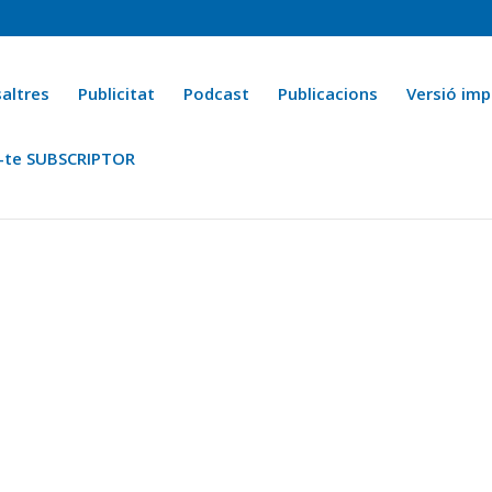
altres
Publicitat
Podcast
Publicacions
Versió imp
-te SUBSCRIPTOR
ca
Ara fa 25 anys
Esports
La cuina de l’Avi Macià
La Novel·