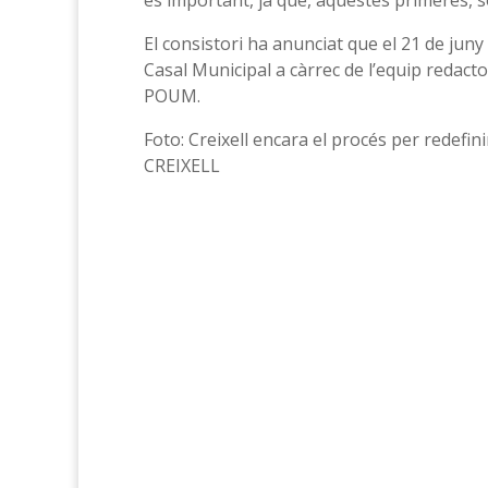
és important, ja que, aquestes primeres, s
El consistori ha anunciat que el 21 de juny
Casal Municipal a càrrec de l’equip redact
POUM.
Foto: Creixell encara el procés per redefin
CREIXELL