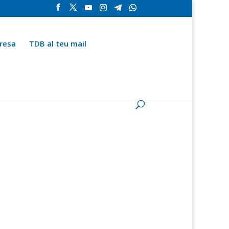
resa
TDB al teu mail
la
Contingut especial
Espai del subscriptor