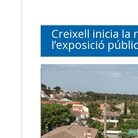
Creixell inicia l
l’exposició públ