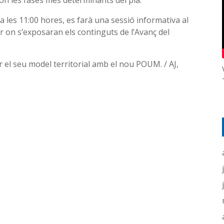
ón les fases més determinants del pla.
 a les 11:00 hores, es farà una sessió informativa al
or on s’exposaran els continguts de l’Avanç del
ir el seu model territorial amb el nou POUM. / AJ,