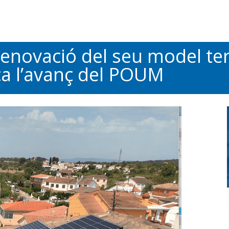
a renovació del seu model te
ica l’avanç del POUM