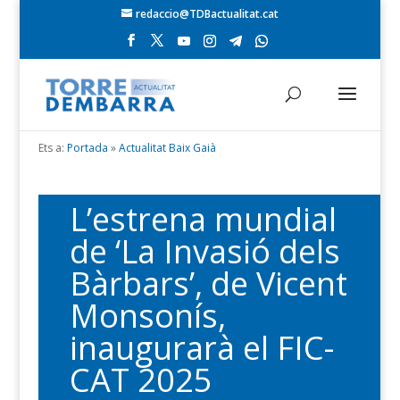
redaccio@TDBactualitat.cat
Ets a:
Portada
»
Actualitat Baix Gaià
L’estrena mundial
de ‘La Invasió dels
Bàrbars’, de Vicent
Monsonís,
inaugurarà el FIC-
CAT 2025