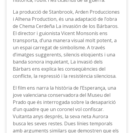
històrica, l’oblit i les cicatrius de la guerra.
La producció de Stanbrook, Arden Producciones
i Alhena Production, és una adaptació de l’obra
de Chema Cerdeña La invasión de los Bárbaros.
El director i guionista Vicent Monsonís ens
transporta, d’una manera visual molt potent, a
un espai carregat de simbolisme. A través
d’imatges suggerents, silencis eloqüents i una
banda sonora inquietant, La invasió dels
Bàrbars ens explica les conseqüències del
conflicte, la repressió i la resistència silenciosa.
El film ens narra la història de l’Esperança, una
jove valenciana conservadora del Museu del
Prado que és interrogada sobre la desaparició
d’un quadre que un coronel vol confiscar.
Vuitanta anys després, la seva neta Aurora
busca les seves restes. Dues línies temporals
amb arguments similars que demostren que els