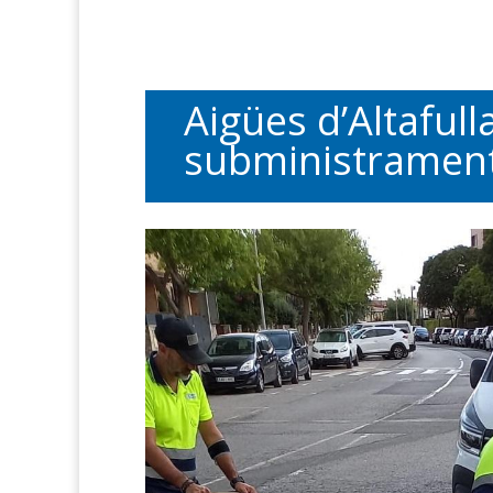
Aigües d’Altafull
subministrament