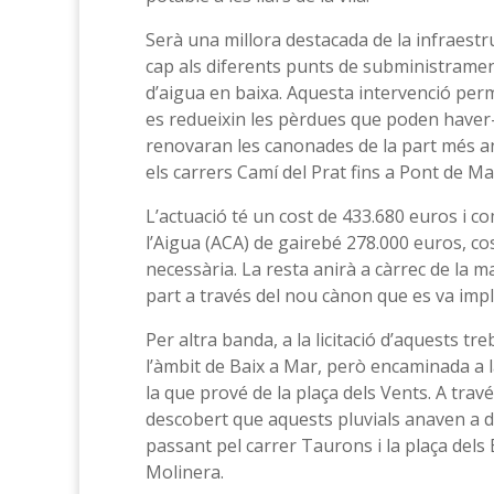
Serà una millora destacada de la infraestru
cap als diferents punts de subministrament
d’aigua en baixa. Aquesta intervenció perme
es redueixin les pèrdues que poden haver-
renovaran les canonades de la part més a
els carrers Camí del Prat fins a Pont de M
L’actuació té un cost de 433.680 euros i 
l’Aigua (ACA) de gairebé 278.000 euros, co
necessària. La resta anirà a càrrec de la
part a través del nou cànon que es va impla
Per altra banda, a la licitació d’aquests tr
l’àmbit de Baix a Mar, però encaminada a la
la que prové de la plaça dels Vents. A trav
descobert que aquests pluvials anaven a
passant pel carrer Taurons i la plaça dels B
Molinera.