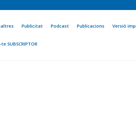
altres
Publicitat
Podcast
Publicacions
Versió imp
-te SUBSCRIPTOR
ca
Ara fa 25 anys
Esports
La cuina de l’Avi Macià
La Novel·