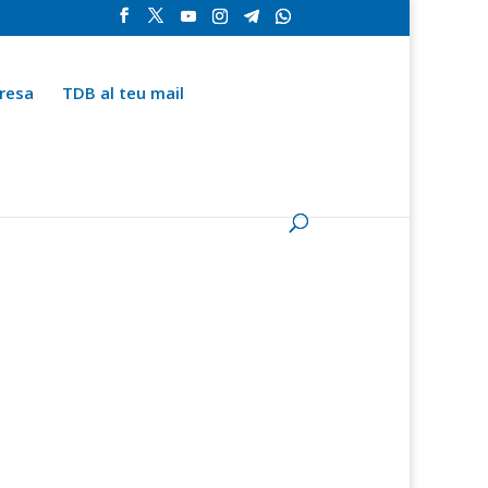
resa
TDB al teu mail
la
Contingut especial
Espai del subscriptor