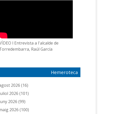
VÍDEO l Entrevista a l'alcalde de
Torredembarra, Raúl García
Hemeroteca
agost 2026
(16)
juliol 2026
(101)
juny 2026
(99)
maig 2026
(100)