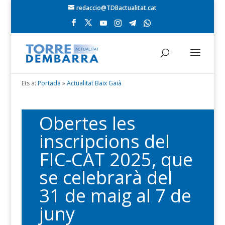
redaccio@TDBactualitat.cat
Ets a:
Portada
»
Actualitat Baix Gaià
Obertes les
inscripcions del
FIC-CAT 2025, que
se celebrarà del
31 de maig al 7 de
juny