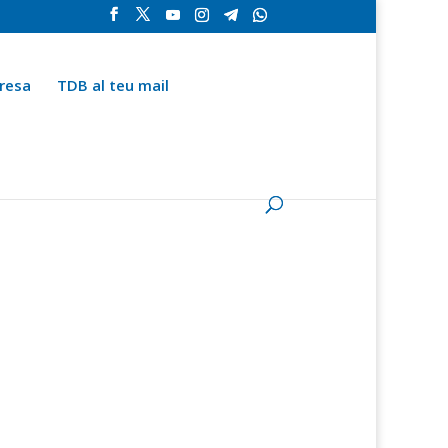
resa
TDB al teu mail
la
Contingut especial
Espai del subscriptor