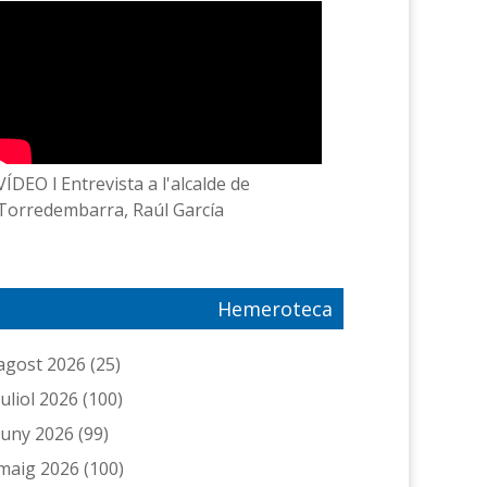
VÍDEO l Entrevista a l'alcalde de
Torredembarra, Raúl García
Hemeroteca
agost 2026
(25)
juliol 2026
(100)
juny 2026
(99)
maig 2026
(100)