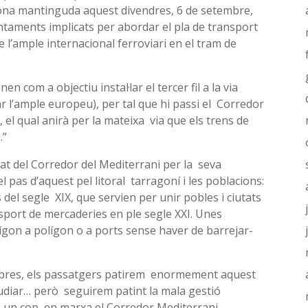
ona mantinguda aquest divendres, 6 de setembre,
untaments implicats per abordar el pla de transport
 l’ample internacional ferroviari en el tram de
en com a objectiu instal·lar el tercer fil a la via
 l’ample europeu), per tal que hi passi el Corredor
el qual anirà per la mateixa via que els trens de
.”
at del Corredor del Mediterrani per la seva
el pas d’aquest pel litoral tarragoní i les poblacions:
es del segle XIX, que servien per unir pobles i ciutats
nsport de mercaderies en ple segle XXI. Unes
ígon a polígon o a ports sense haver de barrejar-
obres, els passatgers patirem enormement aquest
tudiar… però seguirem patint la mala gestió
e, un cop en marxa el Corredor Mediterrani,