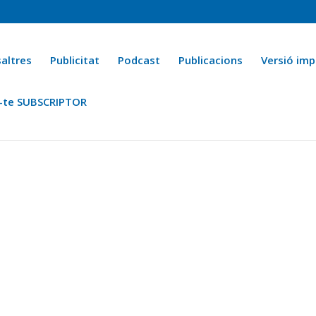
altres
Publicitat
Podcast
Publicacions
Versió imp
-te SUBSCRIPTOR
ca
Ara fa 25 anys
Esports
La cuina de l’Avi Macià
La Novel·