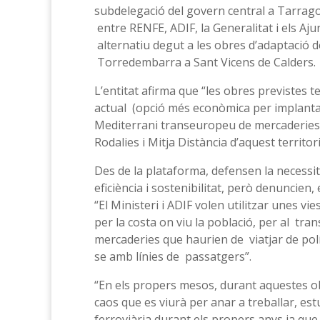
subdelegació del govern central a Tarrag
entre RENFE, ADIF, la Generalitat i els Aj
alternatiu degut a les obres d’adaptació de
Torredembarra a Sant Vicens de Calders.
L’entitat afirma que “les obres previstes ten
actual (opció més econòmica per implantar
Mediterrani transeuropeu de mercaderies, 
Rodalies i Mitja Distància d’aquest territori
Des de la plataforma, defensen la necessit
eficiència i sostenibilitat, però denuncien, 
“El Ministeri i ADIF volen utilitzar unes vi
per la costa on viu la població, per al tra
mercaderies que haurien de viatjar de pol
se amb línies de passatgers”.
“En els propers mesos, durant aquestes 
caos que es viurà per anar a treballar, es
ferroviària durant els propers anys ja qu