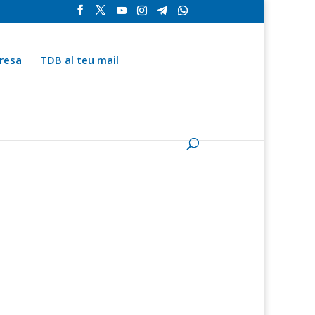
resa
TDB al teu mail
la
Contingut especial
Espai del subscriptor