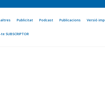
altres
Publicitat
Podcast
Publicacions
Versió imp
-te SUBSCRIPTOR
ca
Ara fa 25 anys
Esports
La cuina de l’Avi Macià
La Novel·