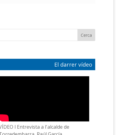
El darrer vídeo
VÍDEO l Entrevista a l'alcalde de
Torredembarra, Raúl García