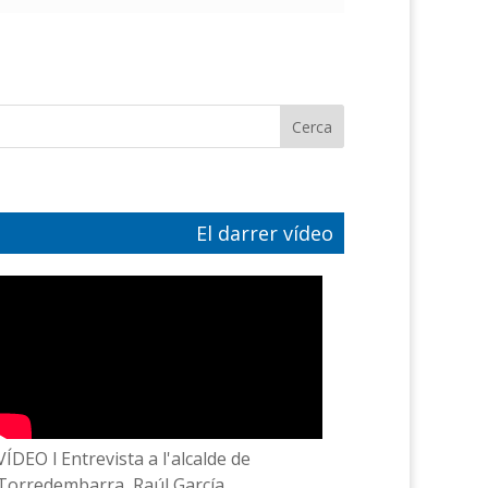
El darrer vídeo
VÍDEO l Entrevista a l'alcalde de
Torredembarra, Raúl García