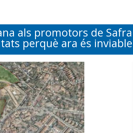
a als promotors de Safrana
itats perquè ara és inviab