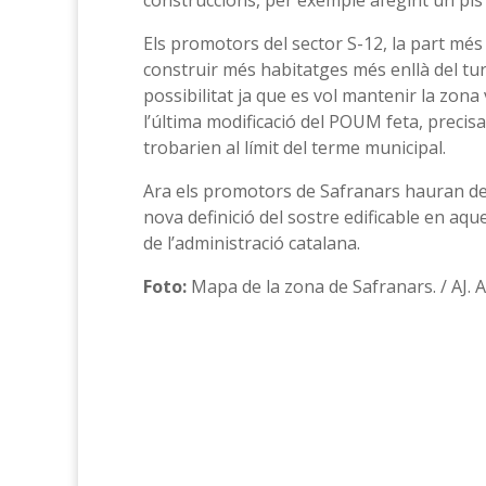
construccions, per exemple afegint un pis
Els promotors del sector S-12, la part més
construir més habitatges més enllà del tu
possibilitat ja que es vol mantenir la zon
l’última modificació del POUM feta, precis
trobarien al límit del terme municipal.
Ara els promotors de Safranars hauran de
nova definició del sostre edificable en aqu
de l’administració catalana.
Foto:
Mapa de la zona de Safranars. / AJ.