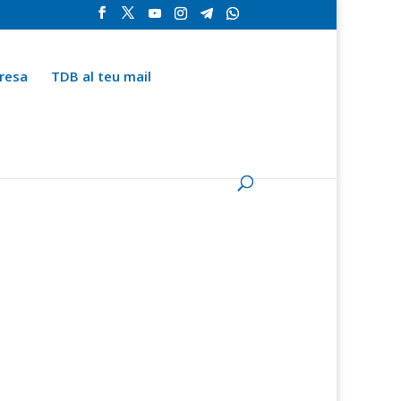
resa
TDB al teu mail
la
Contingut especial
Espai del subscriptor