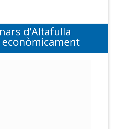
rs d’Altafulla
le econòmicament