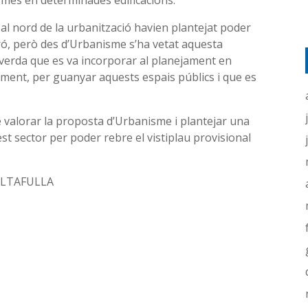
 més en determinades edificacions.
 al nord de la urbanització havien plantejat poder
ró, però des d’Urbanisme s’ha vetat aquesta
a verda que es va incorporar al planejament en
ament, per guanyar aquests espais públics i que es
 valorar la proposta d’Urbanisme i plantejar una
est sector per poder rebre el vistiplau provisional
 ALTAFULLA