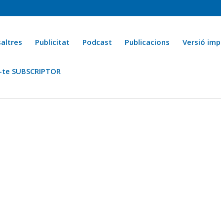
altres
Publicitat
Podcast
Publicacions
Versió imp
-te SUBSCRIPTOR
ca
Ara fa 25 anys
Esports
La cuina de l’Avi Macià
La Novel·