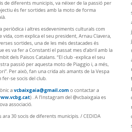
is de diferents municipis, va néixer de la passió per
objectiu és fer sortides amb la moto de forma
ià.
ma periòdica i altres esdeveniments culturals com
e vida, com explica el seu president, Arnau Clavera,
diverses sortides, una de les més destacades és
e es va fer a Constantí el passat mes d’abril amb la
bit dels Països Catalans. “El club -explica el seu
stra passió per aquesta moto de Piaggio i, a més,
ri”. Per això, fan una crida als amants de la Vespa
fer-se socis del club.
rònic a
vcbaixgaia@gmail.com
o contactar a
ww.vcbg.cat
) . A l’Instagram del @vcbaixgaia es
nova associació.
s ara 30 socis de diferents municipis. / CEDIDA