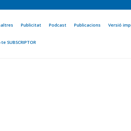
altres
Publicitat
Podcast
Publicacions
Versió imp
-te SUBSCRIPTOR
ca
Ara fa 25 anys
Esports
La cuina de l’Avi Macià
La Novel·