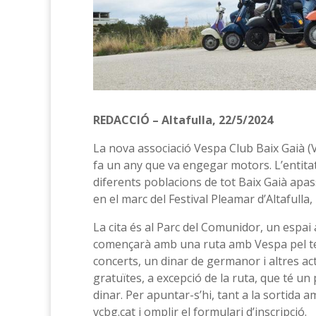
REDACCIÓ – Altafulla, 22/5/2024
La nova associació Vespa Club Baix Gaià (
fa un any que va engegar motors. L’entita
diferents poblacions de tot Baix Gaià apas
en el marc del Festival Pleamar d’Altafulla,
La cita és al Parc del Comunidor, un espai a l
començarà amb una ruta amb Vespa pel ter
concerts, un dinar de germanor i altres ac
gratuïtes, a excepció de la ruta, que té u
dinar. Per apuntar-s’hi, tant a la sortida 
vcbg.cat i omplir el formulari d’inscripció.