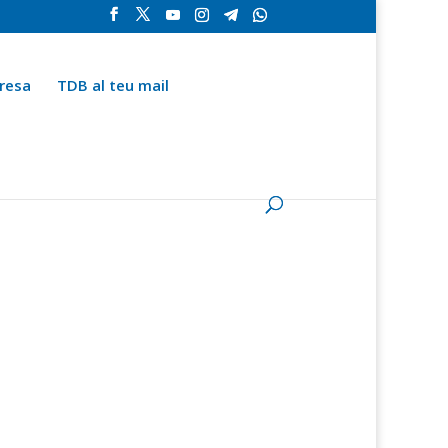
resa
TDB al teu mail
la
Contingut especial
Espai del subscriptor