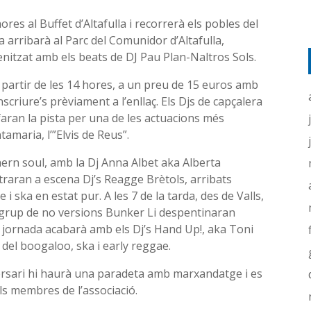
res al Buffet d’Altafulla i recorrerà els pobles del
a arribarà al Parc del Comunidor d’Altafulla,
itzat amb els beats de DJ Pau Plan-Naltros Sols.
a partir de les 14 hores, a un preu de 15 euros amb
scriure’s prèviament a l’enllaç. Els Djs de capçalera
faran la pista per una de les actuacions més
ntamaria, l’”Elvis de Reus”.
thern soul, amb la Dj Anna Albet aka Alberta
ntraran a escena Dj’s Reagge Brètols, arribats
i ska en estat pur. A les 7 de la tarda, des de Valls,
el grup de no versions Bunker Li despentinaran
 jornada acabarà amb els Dj’s Hand Up!, aka Toni
 del boogaloo, ska i early reggae.
versari hi haurà una paradeta amb marxandatge i es
s membres de l’associació.