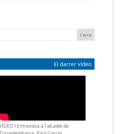
El darrer vídeo
VÍDEO l Entrevista a l'alcalde de
Torredembarra, Raúl García