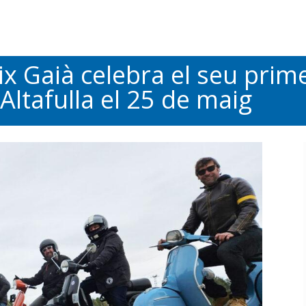
ix Gaià celebra el seu prim
Altafulla el 25 de maig