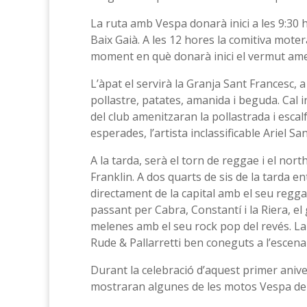
La ruta amb Vespa donarà inici a les 9:30 ho
Baix Gaià. A les 12 hores la comitiva moter
moment en què donarà inici el vermut amen
L’àpat el servirà la Granja Sant Francesc, 
pollastre, patates, amanida i beguda. Cal in
del club amenitzaran la pollastrada i escal
esperades, l’artista inclassificable Ariel Sa
A la tarda, serà el torn de reggae i el nor
Franklin. A dos quarts de sis de la tarda e
directament de la capital amb el seu reggae 
passant per Cabra, Constantí i la Riera, 
melenes amb el seu rock pop del revés. La
Rude & Pallarretti ben coneguts a l’escena
Durant la celebració d’aquest primer ani
mostraran algunes de les motos Vespa del