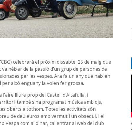
VCBG) celebrarà el pròxim dissabte, 25 de maig que
t va néixer de la passió d’un grup de persones de
sionades per les vespes. Ara fa un any que naixien
 i per això enguany la volen fer grossa.
’aire lliure prop del Castell d’Altafulla, i
ritori; també s’ha programat música amb djs,
tes oberts a tothom. Totes les activitats són
n preu de deu euros amb vermut i un obsequi, i el
amb Vespa com al dinar, cal entrar al web del club