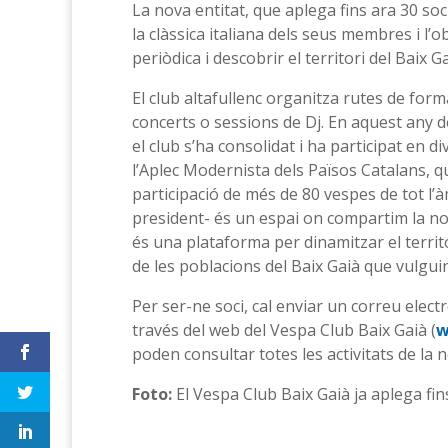
La nova entitat, que aplega fins ara 30 soc
la clàssica italiana dels seus membres i l’
periòdica i descobrir el territori del Baix Ga
El club altafullenc organitza rutes de for
concerts o sessions de Dj. En aquest any d
el club s’ha consolidat i ha participat en 
l’Aplec Modernista dels Països Catalans, qu
participació de més de 80 vespes de tot l’àm
president- és un espai on compartim la no
és una plataforma per dinamitzar el territo
de les poblacions del Baix Gaià que vulguin 
Per ser-ne soci, cal enviar un correu elect
través del web del Vespa Club Baix Gaià (
w
poden consultar totes les activitats de la 
Foto:
El Vespa Club Baix Gaià ja aplega fin