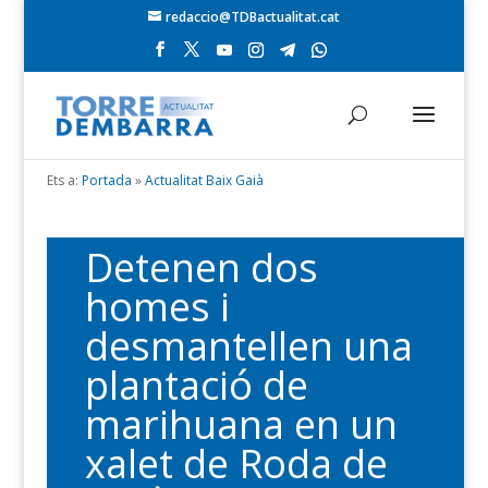
redaccio@TDBactualitat.cat
Ets a:
Portada
»
Actualitat Baix Gaià
Detenen dos
homes i
desmantellen una
plantació de
marihuana en un
xalet de Roda de