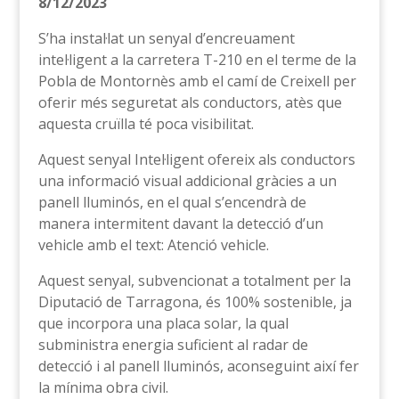
8/12/2023
S’ha instal·lat un senyal d’encreuament
intel·ligent a la carretera T-210 en el terme de la
Pobla de Montornès amb el camí de Creixell per
oferir més seguretat als conductors, atès que
aquesta cruïlla té poca visibilitat.
Aquest senyal Intel·ligent ofereix als conductors
una informació visual addicional gràcies a un
panell lluminós, en el qual s’encendrà de
manera intermitent davant la detecció d’un
vehicle amb el text: Atenció vehicle.
Aquest senyal, subvencionat a totalment per la
Diputació de Tarragona, és 100% sostenible, ja
que incorpora una placa solar, la qual
subministra energia suficient al radar de
detecció i al panell lluminós, aconseguint així fer
la mínima obra civil.