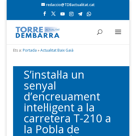
redaccio@TDBactualitat.cat
Ets a:
Portada
»
Actualitat Baix Gaià
S’instal·la un
senyal
d’encreuament
intel·ligent a la
carretera T-210 a
la Pobla de