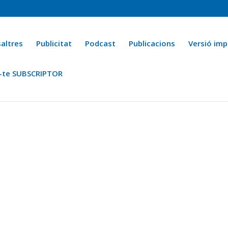
altres
Publicitat
Podcast
Publicacions
Versió imp
-te SUBSCRIPTOR
ca
Ara fa 25 anys
Esports
La cuina de l’Avi Macià
La Novel·