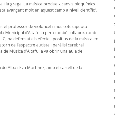
ia i la grega. La música produeix canvis bioquímics
’està avançant molt en aquest camp a nivell científic”,
nt el professor de violoncel i musicoterapeuta
cola Municipal d’Altafulla però també col·labora amb
OLC, ha defensat els efectes positius de la música en
rn de l’espectre autista i paràlisi cerebral.
 de Música d’Altafulla va obrir una aula de
rdo Alba i Eva Martínez, amb el cartell de la