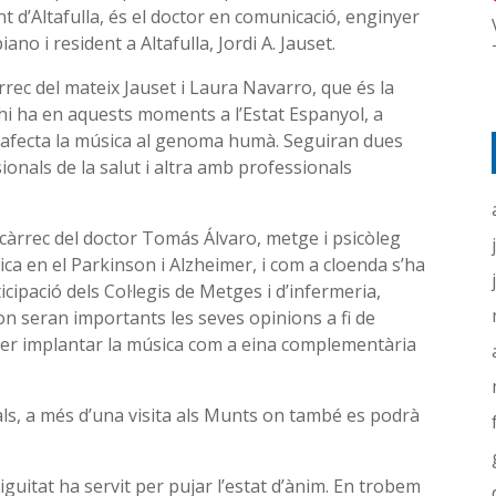
t d’Altafulla, és el doctor en comunicació, enginyer
ano i resident a Altafulla, Jordi A. Jauset.
àrrec del mateix Jauset i Laura Navarro, que és la
hi ha en aquests moments a l’Estat Espanyol, a
 afecta la música al genoma humà. Seguiran dues
onals de la salut i altra amb professionals
 càrrec del doctor Tomás Álvaro, metge i psicòleg
úsica en el Parkinson i Alzheimer, i com a cloenda s’ha
icipació dels Col·legis de Metges i d’infermeria,
 on seran importants les seves opinions a fi de
der implantar la música com a eina complementària
ls, a més d’una visita als Munts on també es podrà
ntiguitat ha servit per pujar l’estat d’ànim. En trobem