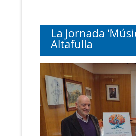
La Jornada ‘Músic
Altafulla