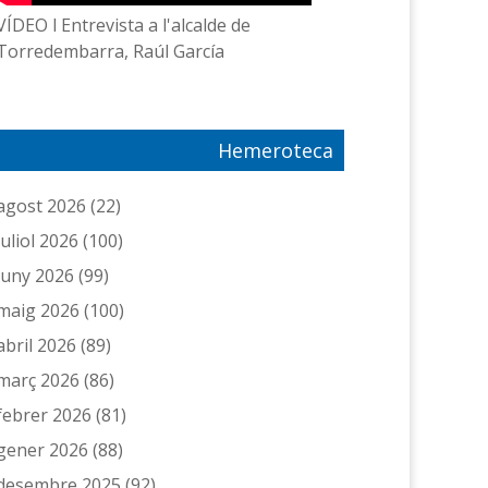
VÍDEO l Entrevista a l'alcalde de
Torredembarra, Raúl García
Hemeroteca
agost 2026
(22)
juliol 2026
(100)
juny 2026
(99)
maig 2026
(100)
abril 2026
(89)
març 2026
(86)
febrer 2026
(81)
gener 2026
(88)
desembre 2025
(92)