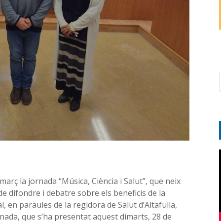
 març la jornada “Música, Ciència i Salut”, que neix
e difondre i debatre sobre els beneficis de la
l, en paraules de la regidora de Salut d’Altafulla,
ornada, que s’ha presentat aquest dimarts, 28 de