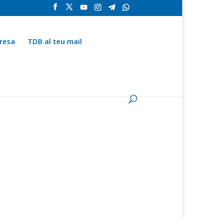
resa
TDB al teu mail
la
Contingut especial
Espai del subscriptor