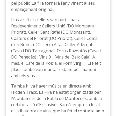
pel públic. La fira tornarà l’any vinent al seu
emplaçament original.
Fins a set els cellers van participar a
l’esdeveniment: Cellers Unió (DO Montsant i
Priorat), Celler Sant Rafel (DO Montsant),
Costers del Priorat (DO Priorat), Celler Coma
d’en Bonet (DO Terra Alta), Celler Adernats
(Cava i DO Tarragona), Forns Raventós (Cava i
DO Penedès) i Vins 9+ (vins del Baix Gaià). A
més, el Café de la Pobla, el Forn Virgili i El Petit
plaer també van muntar estand per maridar
amb els vins.
També hi va haver música en directe amb
Hidden Track. La Fira ha estat organitzada per
l’Ajuntament de la Pobla de Montornès, amb la
col·laboració d’Exclusives Sardà, empresa local
distribuïdora de vins, que ha fet el contacte amb