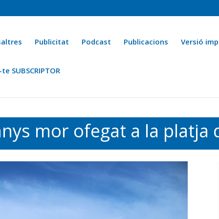
altres
Publicitat
Podcast
Publicacions
Versió imp
-te SUBSCRIPTOR
ca
Ara fa 25 anys
Esports
La cuina de l’Avi Macià
La Novel·
ys mor ofegat a la platja d