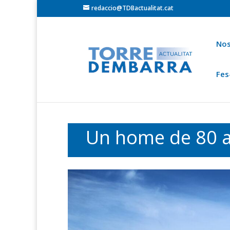
redaccio@TDBactualitat.cat
Nos
Fes
Torredembarra
Baix Gaià
Opinió
Cròni
Ets a:
Portada
»
Actualitat Baix Gaià
Un home de 80 an