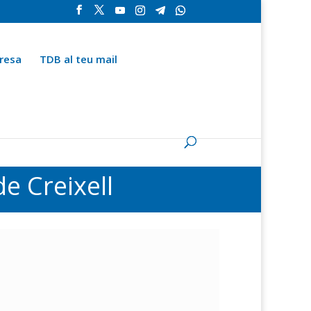
resa
TDB al teu mail
la
Contingut especial
Espai del subscriptor
e Creixell