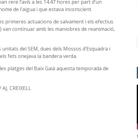
an rere l’avís a les 14.47 hores per part d’un
’home de l’aigua i que estava inconscient.
 les primeres actuacions de salvament i els efectius
) van continuar amb les maniobres de reanimació,
ues unitats del SEM, dues dels Mossos d’Esquadra i
dels fets onejava la bandera verda.
les platges del Baix Gaià aquesta temporada de
/ AJ, CREIXELL