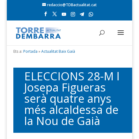
redaccio@TDBactualitat.cat
Ets a:
Portada
»
Actualitat Baix Gaià
ELECCIONS 28-M l
Josepa Figueras
serà quatre anys
més alcaldessa de
la Nou de Gaià