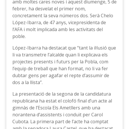
amb moltes cares noves i aquest diumenge, 5 de
febrer, ha desvelat el primer nom,
concretament la seva números dos. Serà Chelo
López-Ibarra, de 47 anys, vicepresidenta de
l’AFA i molt implicada amb les activitats del
poble.
López-Ibarra ha destacat que “tant la il·lusió que
li va transmetre l’alcalde quan li explicava els
projectes presents i futurs per la Pobla, com
l’equip de treball que han format, no li va fer
dubtar gens per agafar el repte d’assumir de
dos a la llista”.
La presentació de la segona de la candidatura
republicana ha estat el colofó final d’un acte al
gimnàs de l’Escola Els Ametllers amb una
norantena d’assistents i conduït per Carol
Cubota. La primera part de l’acte ha comptat
amb la senadora Laura Castel, que ha destacat