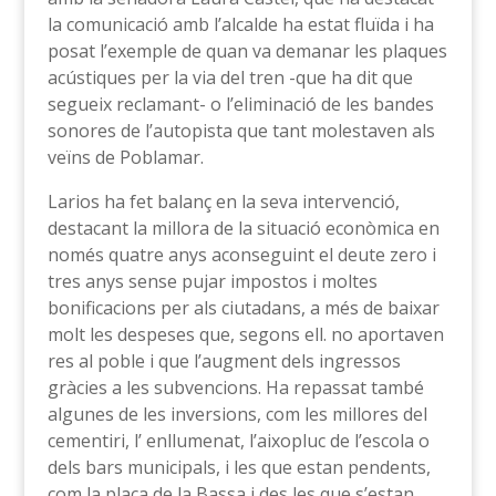
la comunicació amb l’alcalde ha estat fluïda i ha
posat l’exemple de quan va demanar les plaques
acústiques per la via del tren -que ha dit que
segueix reclamant- o l’eliminació de les bandes
sonores de l’autopista que tant molestaven als
veïns de Poblamar.
Larios ha fet balanç en la seva intervenció,
destacant la millora de la situació econòmica en
només quatre anys aconseguint el deute zero i
tres anys sense pujar impostos i moltes
bonificacions per als ciutadans, a més de baixar
molt les despeses que, segons ell. no aportaven
res al poble i que l’augment dels ingressos
gràcies a les subvencions. Ha repassat també
algunes de les inversions, com les millores del
cementiri, l’ enllumenat, l’aixopluc de l’escola o
dels bars municipals, i les que estan pendents,
com la plaça de la Bassa i des les que s’estan