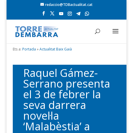
redaccio@TDBactualitat.cat
Ets a:
Portada
»
Actualitat Baix Gaià
Raquel Gámez-
Serrano presenta
el 3 de febrer la
seva darrera
novel·la
‘Malabèstia’ a