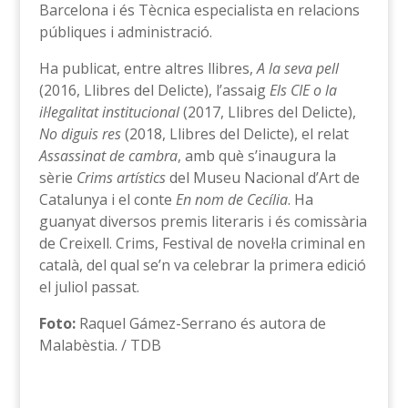
Barcelona i és Tècnica especialista en relacions
públiques i administració.
Ha publicat, entre altres llibres,
A la seva pell
(2016, Llibres del Delicte), l’assaig
Els CIE o la
il·legalitat institucional
(2017, Llibres del Delicte),
No diguis res
(2018, Llibres del Delicte), el relat
Assassinat de cambra
, amb què s’inaugura la
sèrie
Crims artístics
del Museu Nacional d’Art de
Catalunya i el conte
En nom de Cecília
. Ha
guanyat diversos premis literaris i és comissària
de Creixell. Crims, Festival de novel·la criminal en
català, del qual se’n va celebrar la primera edició
el juliol passat.
Foto:
Raquel Gámez-Serrano és autora de
Malabèstia. / TDB