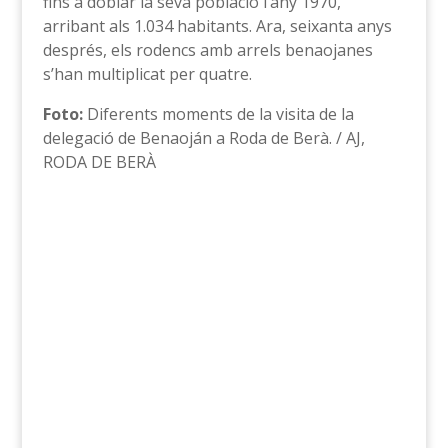
fins a doblar la seva població l’any 1970,
arribant als 1.034 habitants. Ara, seixanta anys
després, els rodencs amb arrels benaojanes
s’han multiplicat per quatre.
Foto:
Diferents moments de la visita de la
delegació de Benaoján a Roda de Berà. / AJ,
RODA DE BERÀ