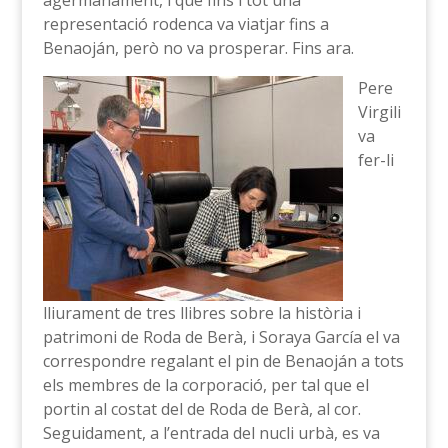
agermanament, i que fins i tot una
representació rodenca va viatjar fins a
Benaoján, però no va prosperar. Fins ara.
Pere
Virgili
va
fer-li
lliurament de tres llibres sobre la història i
patrimoni de Roda de Berà, i Soraya García el va
correspondre regalant el pin de Benaoján a tots
els membres de la corporació, per tal que el
portin al costat del de Roda de Berà, al cor.
Seguidament, a l’entrada del nucli urbà, es va