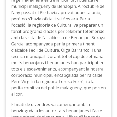
l’agermanament entre la localitat rodenca i el
municipi malagueny de Benaoján. A l’octubre de
l’any passat el Ple havia aprovat aquesta unió,
però no s’havia oficialitzat fins ara. Per a
l’ocasió, la regidoria de Cultura, va preparar un
farcit programa d’actes per celebrar l’efemèride
amb la visita de l’alcaldessa de Benaoján, Soraya
García, acompanyada per la primera tinent
d’alcalde i edil de Cultura, Olga Barranco, i una
tècnica municipal. Durant tot el cap de setmana
molts benaojans i benaojanes han participat en
tots els esdeveniments, acompanyant la nostra
corporació municipal, encapçalada per l’alcalde
Pere Virgili i la regidora Teresa Ferré, i a la
petita comitiva del poble malagueny, que porten
al cor.
El matí de divendres va començar amb la
benvinguda a les autoritats benaojanes i l’acte