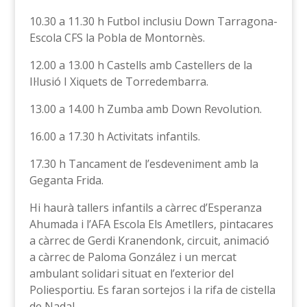
10.30 a 11.30 h Futbol inclusiu Down Tarragona-
Escola CFS la Pobla de Montornès.
12.00 a 13.00 h Castells amb Castellers de la
Il·lusió I Xiquets de Torredembarra.
13.00 a 14.00 h Zumba amb Down Revolution.
16.00 a 17.30 h Activitats infantils.
17.30 h Tancament de l’esdeveniment amb la
Geganta Frida.
Hi haurà tallers infantils a càrrec d’Esperanza
Ahumada i l’AFA Escola Els Ametllers, pintacares
a càrrec de Gerdi Kranendonk, circuit, animació
a càrrec de Paloma González i un mercat
ambulant solidari situat en l’exterior del
Poliesportiu. Es faran sortejos i la rifa de cistella
de Nadal.