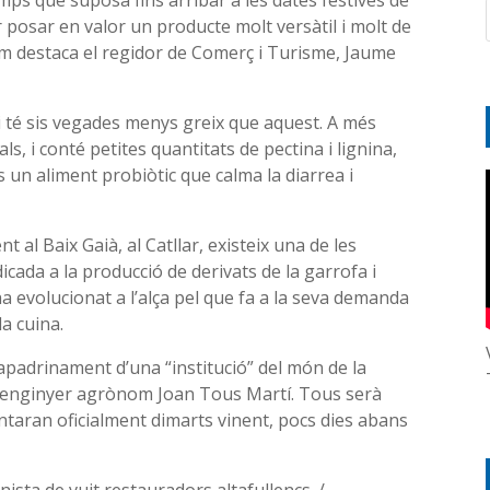
ps que suposa fins arribar a les dates festives de
posar en valor un producte molt versàtil i molt de
 com destaca el regidor de Comerç i Turisme, Jaume
 i té sis vegades menys greix que aquest. A més
 i conté petites quantitats de pectina i lignina,
s un aliment probiòtic que calma la diarrea i
al Baix Gaià, al Catllar, existeix una de les
icada a la producció de derivats de la garrofa i
a evolucionat a l’alça pel que fa a la seva demanda
a cuina.
padrinament d’una “institució” del món de la
s l’enginyer agrònom Joan Tous Martí. Tous serà
ntaran oficialment dimarts vinent, pocs dies abans