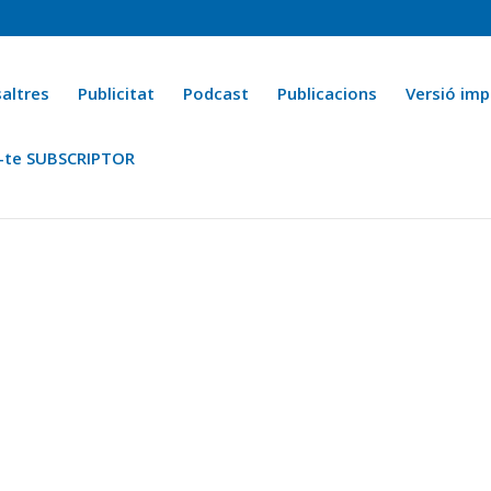
altres
Publicitat
Podcast
Publicacions
Versió imp
-te SUBSCRIPTOR
ca
Ara fa 25 anys
Esports
La cuina de l’Avi Macià
La Novel·