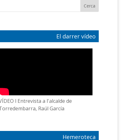
El darrer vídeo
VÍDEO l Entrevista a l'alcalde de
Torredembarra, Raúl García
Hemeroteca