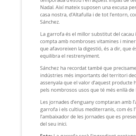
temporada d’estiu i en aquest impàs de tem
Nadal. Així mateix suposen una excusa per 
casa nostra, d’Altafulla i de tot l’entorn,
Sánchez.
La garrofa és el millor substitut del cacau
compta amb nombroses vitamines i minerals,
que afavoreixen la digestió, és a dir, que é
equilibra el restrenyiment.
Sánchez ha recordat també que precisament 
indústries més importants del territori ded
assenyala que el valor d’aquest producte h
pels nombrosos usos que té més enllà de l
Les jornades d’enguany comptaran amb l’a
garrofa i els cultius mediterranis, com é
l’ambaixador de les jornades que es prese
del seu inici.