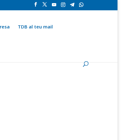
resa
TDB al teu mail
la
Contingut especial
Espai del subscriptor