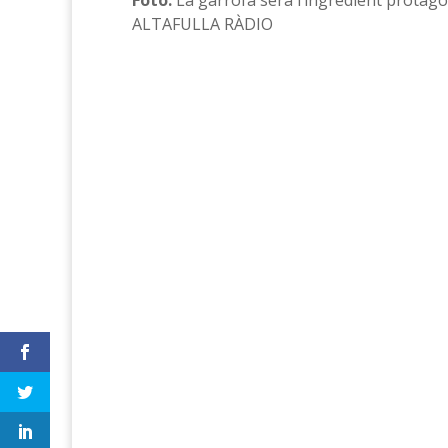
Foto:
La garrofa serà l’ingredient protagon
ALTAFULLA RÀDIO