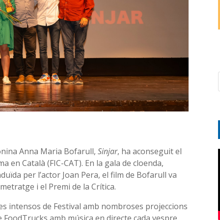
agonina Anna Maria Bofarull,
Sinjar
, ha aconseguit el
ma en Català (FIC-CAT). En la gala de cloenda,
duïda per l’actor Joan Pera, el film de Bofarull va
etratge i el Premi de la Crítica.
dies intensos de Festival amb nombroses projeccions
a de FoodTrucks amb música en directe cada vespre.