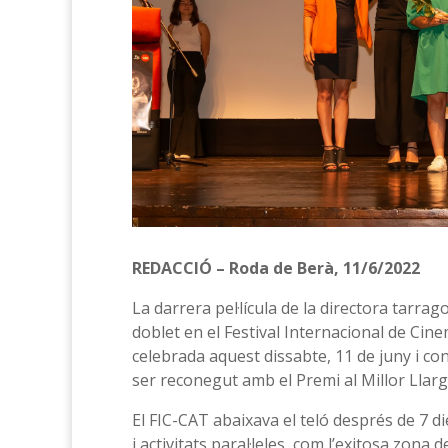
REDACCIÓ – Roda de Berà, 11/6/2022
La darrera pel·lícula de la directora tarr
doblet en el Festival Internacional de Cine
celebrada aquest dissabte, 11 de juny i con
ser reconegut amb el Premi al Millor Llargm
El FIC-CAT abaixava el teló després de 7 
i activitats paral·leles, com l’exitosa zon