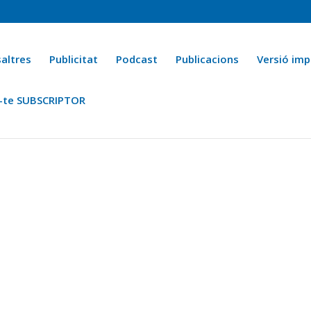
altres
Publicitat
Podcast
Publicacions
Versió imp
-te SUBSCRIPTOR
ca
Ara fa 25 anys
Esports
La cuina de l’Avi Macià
La Novel·