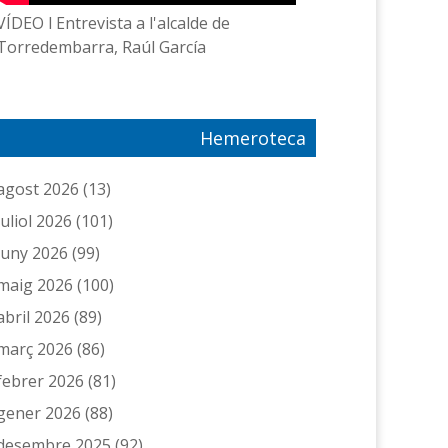
VÍDEO l Entrevista a l'alcalde de
Torredembarra, Raúl García
Hemeroteca
agost 2026
(13)
juliol 2026
(101)
juny 2026
(99)
maig 2026
(100)
abril 2026
(89)
març 2026
(86)
febrer 2026
(81)
gener 2026
(88)
desembre 2025
(92)