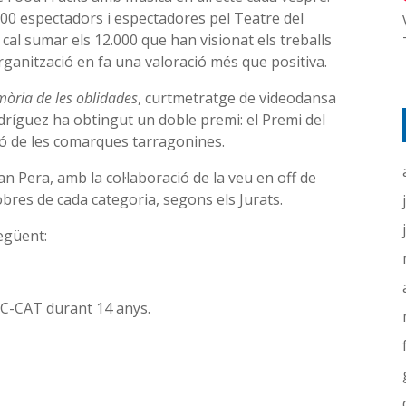
000 espectadors i espectadores pel Teatre del
cal sumar els 12.000 que han visionat els treballs
’organització en fa una valoració més que positiva.
òria de les oblidades
, curtmetratge de videodansa
dríguez ha obtingut un doble premi: el Premi del
ció de les comarques tarragonines.
an Pera, amb la col·laboració de la veu en off de
obres de cada categoria, segons els Jurats.
egüent:
FIC-CAT durant 14 anys.