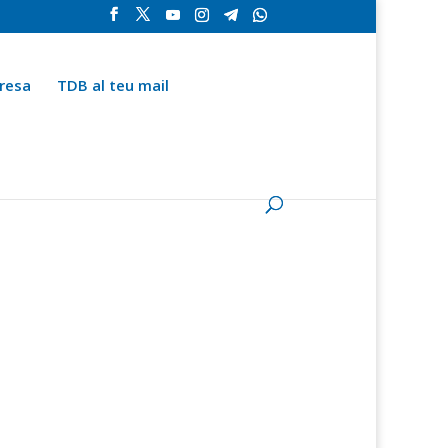
resa
TDB al teu mail
la
Contingut especial
Espai del subscriptor