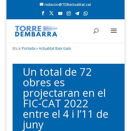
redaccio@TDBactualitat.cat
Ets a:
Portada
»
Actualitat Baix Gaià
Un total de 72
obres es
projectaran en el
FIC-CAT 2022
entre el 4 i l’11 de
juny