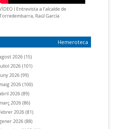
VÍDEO l Entrevista a l'alcalde de
Torredembarra, Raúl García
Hemeroteca
agost 2026
(15)
juliol 2026
(101)
juny 2026
(99)
maig 2026
(100)
abril 2026
(89)
març 2026
(86)
febrer 2026
(81)
gener 2026
(88)