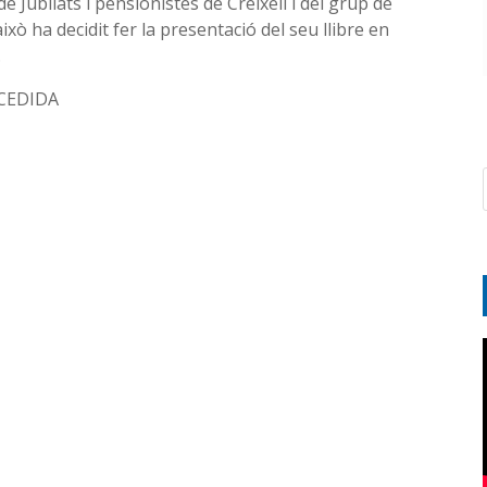
 Jubilats i pensionistes de Creixell i del grup de
això ha decidit fer la presentació del seu llibre en
.
/ CEDIDA