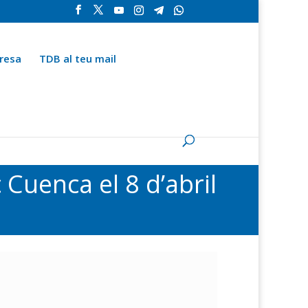
resa
TDB al teu mail
la
Contingut especial
Espai del subscriptor
 Cuenca el 8 d’abril