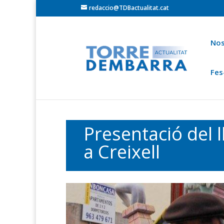
redaccio@TDBactualitat.cat
Nos
Fes
Torredembarra
Baix Gaià
Opinió
Cròni
Ets a:
Portada
»
Actualitat Baix Gaià
Presentació del l
a Creixell