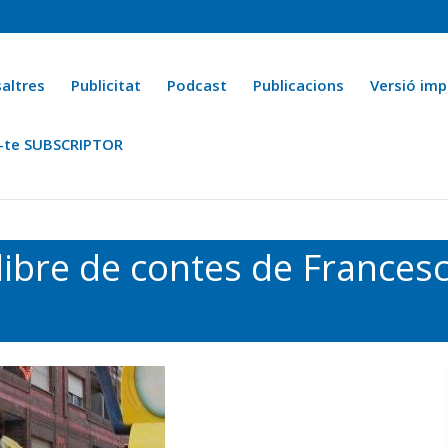
altres
Publicitat
Podcast
Publicacions
Versió imp
-te SUBSCRIPTOR
ca
Ara fa 25 anys
Esports
La cuina de l’Avi Macià
La Novel·
libre de contes de Francesc