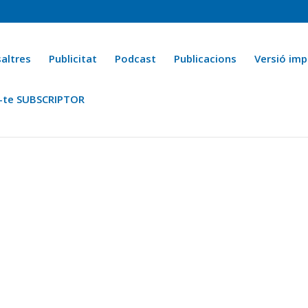
altres
Publicitat
Podcast
Publicacions
Versió imp
-te SUBSCRIPTOR
ca
Ara fa 25 anys
Esports
La cuina de l’Avi Macià
La Novel·