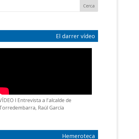
El darrer vídeo
VÍDEO l Entrevista a l'alcalde de
Torredembarra, Raúl García
Hemeroteca