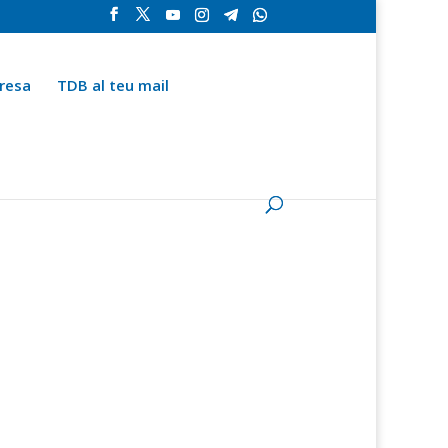
resa
TDB al teu mail
la
Contingut especial
Espai del subscriptor