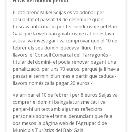
El cas del domini perdut
El catllarenc Mikel Seijas es va adonar per
casualitat el passat 19 de desembre quan
buscava informació per fer senderisme pel Baix
Gaià que la web baixgaiaturisme.cat no estava
activa, va investigar i va comprovar que el 10 de
febrer els seu domini quedava lliure. Fins
llavors, el Consell Comarcal del Tarragonès -
titular del domini- el podia renovar pagant una
penalització, per uns 70 euros, perquè ja li havia
passat el termini d’un mes a partir que caduca -
llavors només calia pagar 20 euros.-
Va arribar el 10 de febrer i per 8 euros Seijas va
comprar el domini baixgaiaturisme.cat i va
penjar-hi un text amb algunes reflexions
personals sobre el tema, denunciant que feia
dos mesos la pàgina web de l’Agrupació de
Municipis Turístics del Baix Gaià