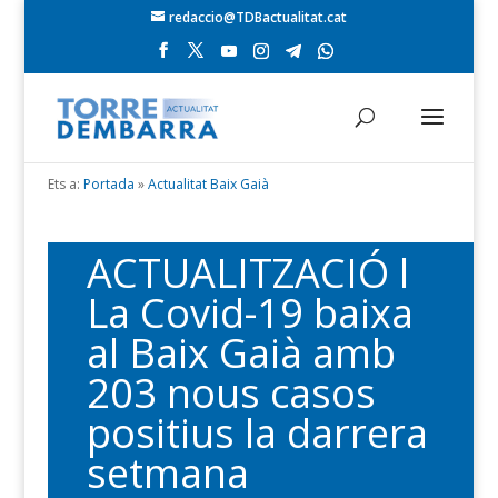
redaccio@TDBactualitat.cat
Ets a:
Portada
»
Actualitat Baix Gaià
ACTUALITZACIÓ l
La Covid-19 baixa
al Baix Gaià amb
203 nous casos
positius la darrera
setmana