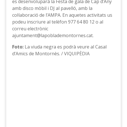
es desenvoluparà la Festa de gala de Cap d’Any
amb disco mòbil i DJ al pavelló, amb la
col·laboració de l’AMPA. En aquetes activitats us
podeu inscriure al telèfon 977 64 80 12 o al
correu electrònic
ajuntament@lapoblademontornes.cat.
Foto:
La viuda negra es podrà veure al Casal
d’Amics de Montornès. / VIQUIPÈDIA