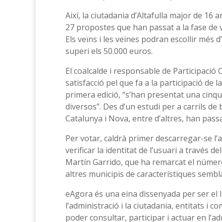
Així, la ciutadania d’Altafulla major de 16 a
27 propostes que han passat a la fase de v
Els veïns i les veïnes podran escollir més
superi els 50.000 euros.
El coalcalde i responsable de Participació 
satisfacció pel que fa a la participació de la
primera edició, “s’han presentat una cinq
diversos”. Des d’un estudi per a carrils de 
Catalunya i Nova, entre d’altres, han passat
Per votar, caldrà primer descarregar-se l’a
verificar la identitat de l’usuari a través 
Martín Garrido, que ha remarcat el número
altres municipis de característiques sembl
eAgora és una eina dissenyada per ser el ll
l’administració i la ciutadania, entitats i co
poder consultar, participar i actuar en l’a