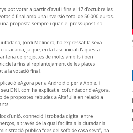
nys pot votar a partir d’avui i fins el 17 d’octubre les
otació final amb una inversió total de 50.000 euros.
 d’una proposta sempre i quan el pressupost no
Ciutadana, Jordi Molinera, ha expressat la seva
 ciutadania, ja que, en la fase inicial d’aquesta
uantena de projectes de molts àmbits i ben
bicicleta fins al replantejament de les places
 a la votació final.
plicació eAgora per a Android o per a Apple, i
del seu DNI, com ha explicat el cofundador d’eAgora,
 de propostes rebudes a Altafulla en relació a
ants.
oc d’unió, connexió i trobada digital entre
merços, a través de la qual facilita a la ciutadania
dministració pública “des del sofà de casa seva”, ha