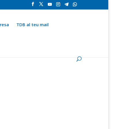
resa
TDB al teu mail
la
Contingut especial
Espai del subscriptor