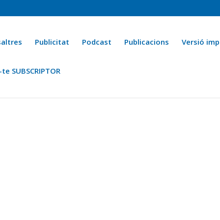
altres
Publicitat
Podcast
Publicacions
Versió imp
-te SUBSCRIPTOR
ca
Ara fa 25 anys
Esports
La cuina de l’Avi Macià
La Novel·