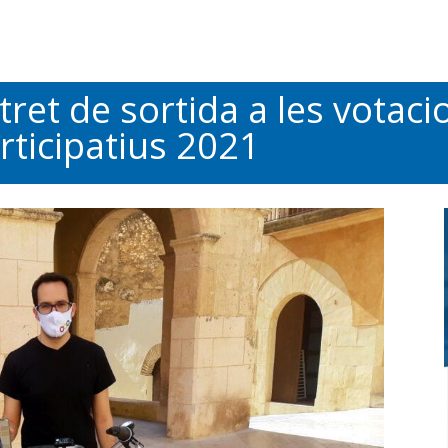
 tret de sortida a les votaci
ticipatius 2021