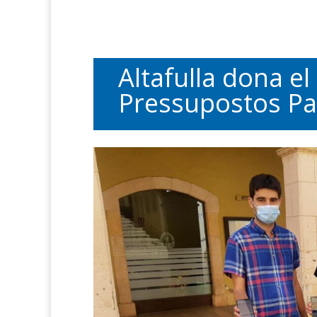
Altafulla dona el
Pressupostos Par