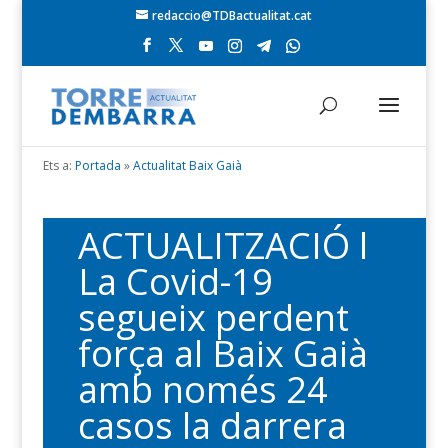
redaccio@TDBactualitat.cat
Ets a:
Portada
»
Actualitat Baix Gaià
ACTUALITZACIÓ l
La Covid-19
segueix perdent
força al Baix Gaià
amb només 24
casos la darrera