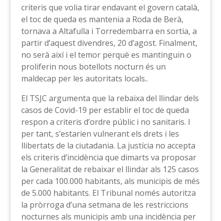
criteris que volia tirar endavant el govern català,
el toc de queda es mantenia a Roda de Berà,
tornava a Altafulla i Torredembarra en sortia, a
partir d’aquest divendres, 20 d’agost. Finalment,
no serà així i el temor perquè es mantinguin o
proliferin nous botellots nocturn és un
maldecap per les autoritats locals..
El TSJC argumenta que la rebaixa del llindar dels
casos de Covid-19 per establir el toc de queda
respon a criteris d’ordre públic i no sanitaris. I
per tant, s’estarien vulnerant els drets i les
llibertats de la ciutadania. La justícia no accepta
els criteris d’incidència que dimarts va proposar
la Generalitat de rebaixar el llindar als 125 casos
per cada 100.000 habitants, als municipis de més
de 5.000 habitants. El Tribunal només autoritza
la pròrroga d’una setmana de les restriccions
nocturnes als municipis amb una incidència per