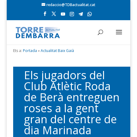
redaccio@TDBactualitat.cat
Ets a:
Portada
»
Actualitat Baix Gaià
Els jugadors del
Club Atlètic Roda
de Berà entreguen
roses a la gent
gran del centre de
dia Marinada